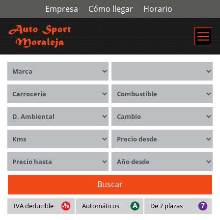
Empresa
Cómo llegar
Horario
Marca
Modelos
Carrocerías
Combustible
Distintivo ambiental
Cambio
Kms
Precio desde
Precio hasta
Año desde
Buscar
IVA deducible
Automáticos
De 7 plazas