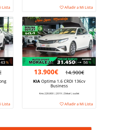
 Lista
Añadir a Mi Lista
13.900€
€
14.900€
ong
KIA
Optima 1.6 CRDI 136cv
Business
Kms 228.800 | 2019 | Diésel | outlet
 Lista
Añadir a Mi Lista