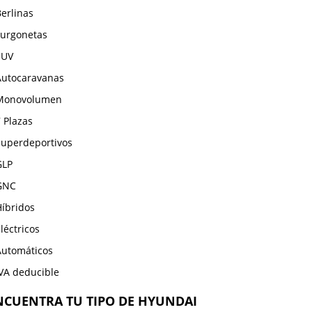
erlinas
Furgonetas
SUV
Autocaravanas
Monovolumen
 Plazas
Superdeportivos
GLP
GNC
Híbridos
léctricos
Automáticos
IVA deducible
NCUENTRA TU TIPO DE HYUNDAI