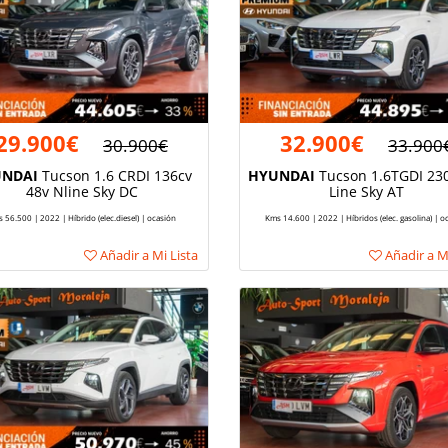
29.900€
32.900€
30.900€
33.900
NDAI
Tucson 1.6 CRDI 136cv
HYUNDAI
Tucson 1.6TGDI 23
48v Nline Sky DC
Line Sky AT
 56.500 | 2022 | Híbrido (elec.diesel) | ocasión
Kms 14.600 | 2022 | Híbridos (elec. gasolina) | o
Añadir a Mi Lista
Añadir a Mi