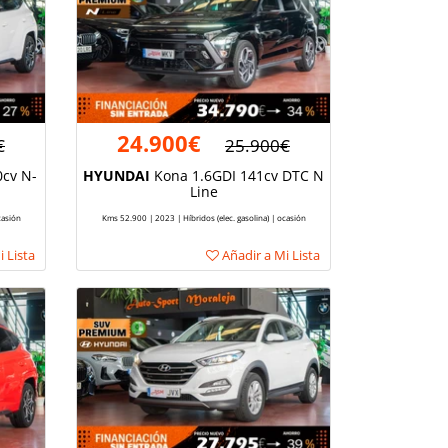
24.900€
€
25.900€
0cv N-
HYUNDAI
Kona 1.6GDI 141cv DTC N
Line
casión
Kms 52.900 | 2023 | Híbridos (elec. gasolina) | ocasión
 Lista
Añadir a Mi Lista