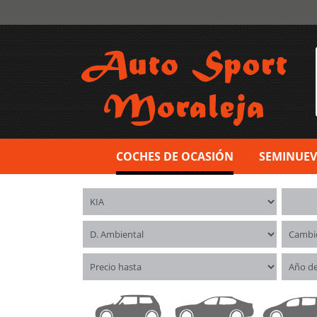
COCHES DE OCASIÓN
SEMINUE
Marca
Model
Distintivo ambiental
Cambi
Precio hasta
Año d