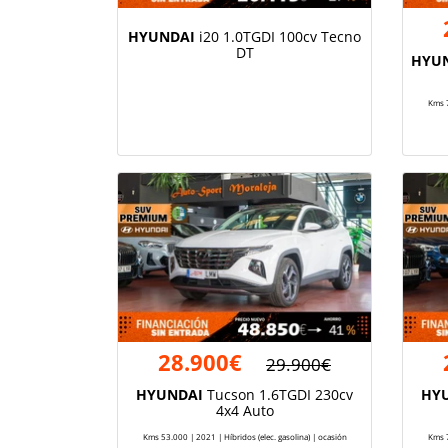
HYUNDAI
i20 1.0TGDI 100cv Tecno
DT
HYU
Kms 7
28.900€
29.900€
HYUNDAI
Tucson 1.6TGDI 230cv
HY
4x4 Auto
Kms 53.000 | 2021 | Híbridos (elec. gasolina) | ocasión
Kms 7