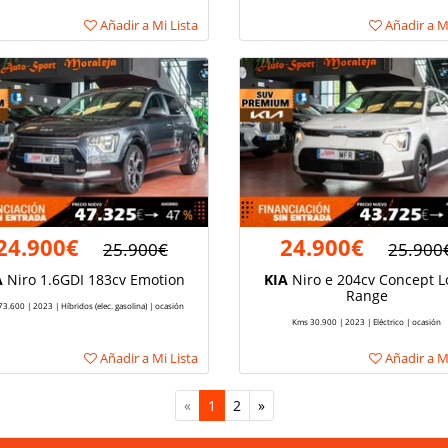
Añadir a Mi Lista
Añadir a Mi
24.900€
24.900€
25.900€
25.900
A
Niro 1.6GDI 183cv Emotion
KIA
Niro e 204cv Concept L
Range
3.600 | 2023 | Híbridos (elec. gasolina) | ocasión
Kms 30.900 | 2023 | Eléctrico | ocasión
Añadir a Mi Lista
Añadir a Mi
«
1
2
»