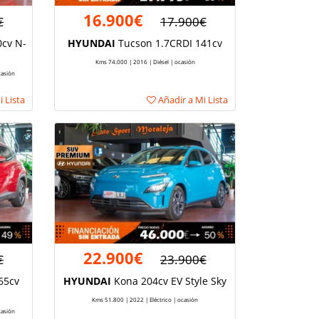
16.900€
€
17.900€
0cv N-
HYUNDAI
Tucson 1.7CRDI 141cv
Kms 74.000 | 2016 | Diésel | ocasión
casión
 Lista
Añadir a Mi Lista
22.900€
€
23.900€
65cv
HYUNDAI
Kona 204cv EV Style Sky
Kms 51.800 | 2022 | Eléctrico | ocasión
casión