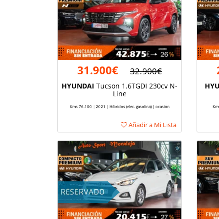
31.900€
32.900€
HYUNDAI
Tucson 1.6TGDI 230cv N-
HYU
Line
Kms 76.100 | 2021 | Híbridos (elec. gasolina) | ocasión
Kms
Añadir a Mi Lista