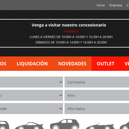
Inicio
Empresa
C
Venga a visitar nuestro concesionario
HORARIO:
LUNES A VIERNES DE 10:00H A 14:00H Y 16:30H A 20:00H
SÁBADOS DE 10:00H A 14:00H Y 16:00H A 20:00H
VOS
LIQUIDACIÓN
NOVEDADES
OUTLET
V
os
Carrocerías
o
Kms
esde
Año hasta