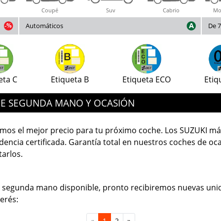
Coupé
Suv
Cabrio
Mo
Automáticos
De 7
eta C
Etiqueta B
Etiqueta ECO
Etiq
 DE SEGUNDA MANO Y OCASIÓN
mos el mejor precio para tu próximo coche. Los SUZUKI má
encia certificada. Garantía total en nuestros coches de oca
tarlos.
segunda mano disponible, pronto recibiremos nuevas unid
erés:
«
1
2
»