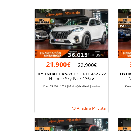
21.900€
22.900€
HYUNDAI
Tucson 1.6 CRDi 48V 4x2
HYUN
N Line · Sky Pack 136cv
N
Kms 125.200 | 2020 | Híbrido (elec.diesel) | ocasión
Kms 6
Añadir a Mi Lista