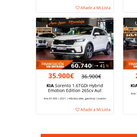
Añadir a Mi Lista
35.900€
36.900€
KIA
Sorento 1.6TGDi Hybrid
KI
Emotion Edition 265cv Aut
Kms 7
Kms 81.000 | 2021 | Híbridos (elec. gasolina) | ocasión
Añadir a Mi Lista