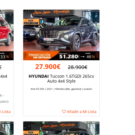
27.900€
€
28.900€
 4x4
HYUNDAI
Tucson 1.6TGDI 265cv
Auto 4x4 Style
Kms 95.500 | 2021 | Híbridos (elec. gasolina) | ocasión
···
Nuevo
 Lista
Añadir a Mi Lista