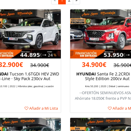
32.900€
34.900€
34.900€
36.900
DAI
Tucson 1.6TGDi HEV 2WD
HYUNDAI
Santa Fe 2.2CRDi
-Line · Sky Pack 230cv Aut
Style Edition 200cv Aut
3.100 | 2022 | Híbridos (elec. gasolina) | ocasión
Kms 50.200 | 2020 | Diésel | seminuevo
···OFERTÓN SEMINUEVOS ASM
Ahórrate 18.050€ frente a PVP 
Añadir a Mi Lista
Añadir a Mi