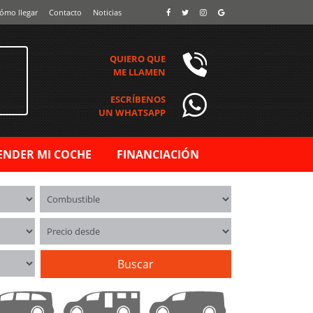
ómo llegar
Contacto
Noticias
QUIERO QUE
ME LLAMEN
ESCRÍBENOS
UN WHATSAPP
ENDER MI COCHE
FINANCIACIÓN
Combustible
Precio desde
Buscar