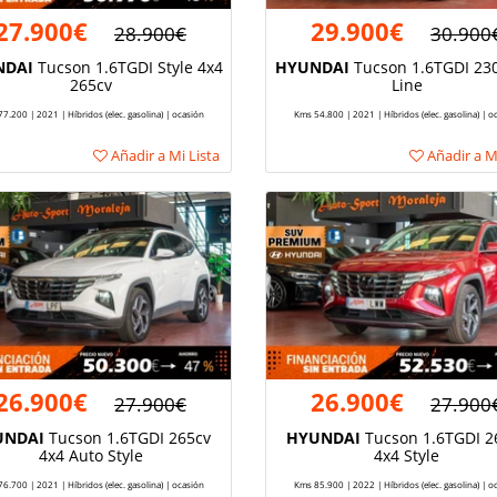
27.900€
29.900€
28.900€
30.900
NDAI
Tucson 1.6TGDI Style 4x4
HYUNDAI
Tucson 1.6TGDI 23
265cv
Line
7.200 | 2021 | Híbridos (elec. gasolina) | ocasión
Kms 54.800 | 2021 | Híbridos (elec. gasolina) | o
Añadir a Mi Lista
Añadir a Mi
26.900€
26.900€
27.900€
27.900
UNDAI
Tucson 1.6TGDI 265cv
HYUNDAI
Tucson 1.6TGDI 2
4x4 Auto Style
4x4 Style
6.700 | 2021 | Híbridos (elec. gasolina) | ocasión
Kms 85.900 | 2022 | Híbridos (elec. gasolina) | o