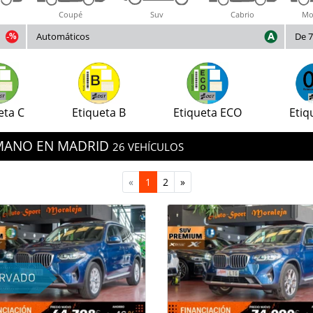
Coupé
Suv
Cabrio
Mo
Automáticos
De 7
eta C
Etiqueta B
Etiqueta ECO
Etiq
MANO EN MADRID
26 VEHÍCULOS
«
1
2
»