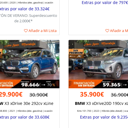
Extras por valor de 797€
0.600 | 2020 | Híbridos (elec. gasolina) | ocasión
xtras por valor de 33.324€
ÓN DE VERANO: Superdescuento
de 2.000€*
Añadir a Mi Lista
Añadir a Mi
29.900€
35.900€
30.900€
36.900
W
X3 xDrive 30e 292cv xLine
BMW
X3 xDrive20D 190cv x
8.800 | 2021 | Híbridos (elec. gasolina) | ocasión
Kms 101.700 | 2023 | Híbrido (elec.diesel) | oc
xtras por valor de 33.608€
Extras por valor de 9.235