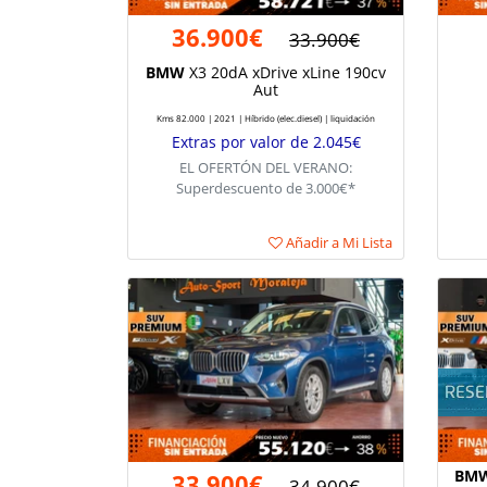
36.900€
33.900€
BMW
X3 20dA xDrive xLine 190cv
Aut
Kms 82.000 | 2021 | Híbrido (elec.diesel) | liquidación
Extras por valor de 2.045€
EL OFERTÓN DEL VERANO:
Superdescuento de 3.000€*
Añadir a Mi Lista
BM
33.900€
34.900€