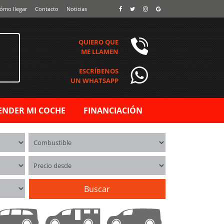
ómo llegar
Contacto
Noticias
QUIERO QUE
ME LLAMEN
ESCRÍBENOS
UN WHATSAPP
ENDER MI COCHE
FINANCIACIÓN
Combustible
Precio desde
Buscar