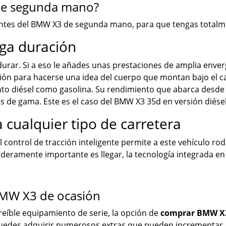
de segunda mano?
tantes del BMW X3 de segunda mano, para que tengas totalm
rga duración
ar. Si a eso le añades unas prestaciones de amplia enverg
ición para hacerse una idea del cuerpo que montan bajo el
o diésel como gasolina. Su rendimiento que abarca desde l
s de gama. Este es el caso del BMW X3 35d en versión diésel
a cualquier tipo de carretera
ontrol de tracción inteligente permite a este vehículo rod
daderamente importante es llegar, la tecnología integrada e
MW X3 de ocasión
creíble equipamiento de serie, la opción de
comprar BMW X3
puedes adquirir numerosos extras que pueden incrementar a