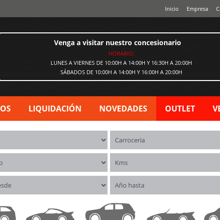
Inicio
Empresa
C
Venga a visitar nuestro concesionario
HORARIO:
LUNES A VIERNES DE 10:00H A 14:00H Y 16:30H A 20:00H
SÁBADOS DE 10:00H A 14:00H Y 16:00H A 20:00H
VOS
LIQUIDACIÓN
NOVEDADES
OUTLET
V
os
Carrocerías
o
Kms
esde
Año hasta