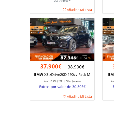
de 2.000€*
Añadir a Mi Lista
37.900€
38.900€
BMW
X3 xDrive20D 190cv Pack M
B
Kms 116.000 | 2021 | Diésel | ocasión
Kms
Extras por valor de 30.305€
Añadir a Mi Lista