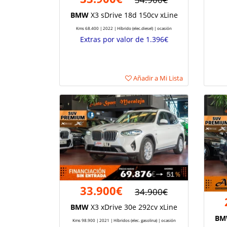
BMW
X3 sDrive 18d 150cv xLine
Kms 68.400 | 2022 | Híbrido (elec.diesel) | ocasión
Extras por valor de 1.396€
Añadir a Mi Lista
33.900€
34.900€
BMW
X3 xDrive 30e 292cv xLine
BM
Kms 98.900 | 2021 | Híbridos (elec. gasolina) | ocasión