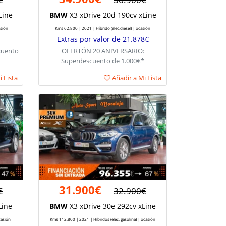
Line
BMW
X3 xDrive 20d 190cv xLine
asión
Kms 62.800 | 2021 | Híbrido (elec.diesel) | ocasión
Extras por valor de 21.878€
cuento
OFERTÓN 20 ANIVERSARIO:
Superdescuento de 1.000€*
 Lista
Añadir a Mi Lista
31.900€
€
32.900€
Line
BMW
X3 xDrive 30e 292cv xLine
casión
Kms 112.800 | 2021 | Híbridos (elec. gasolina) | ocasión