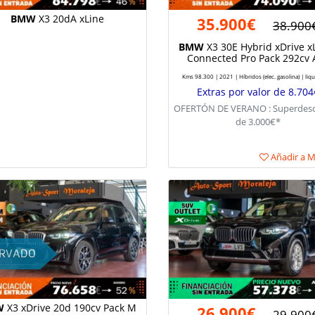
BMW
X3 20dA xLine
35.900€
38.900
BMW
X3 30E Hybrid xDrive xL
Connected Pro Pack 292cv 
Kms 98.300 | 2021 | Híbridos (elec. gasolina) | liq
Extras por valor de 8.704
OFERTÓN DE VERANO : Superdes
de 3.000€*
Añadir a Mi
W
X3 xDrive 20d 190cv Pack M
26.900€
29.900