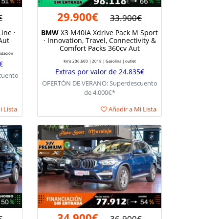
29.900€
€
33.900€
ine ·
BMW
X3 M40iA Xdrive Pack M Sport
Aut
· Innovation, Travel, Connectivity &
Comfort Packs 360cv Aut
uidación
Kms 206.600 | 2018 | Gasolina | outlet
€
Extras por valor de 24.835€
cuento
OFERTÓN DE VERANO: Superdescuento
de 4.000€*
 Lista
Añadir a Mi Lista
34.900€
€
36.900€