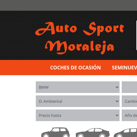
COCHES DE OCASIÓN
SEMINUE
Marca
Model
Distintivo ambiental
Cambi
Precio hasta
Año d