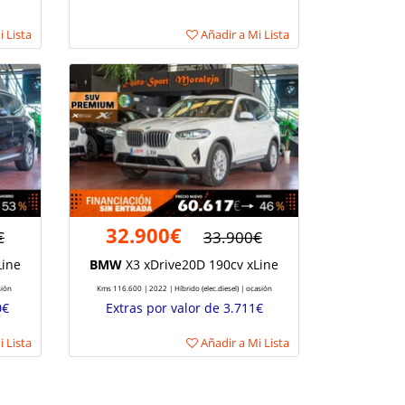
 Lista
Añadir a Mi Lista
32.900€
€
33.900€
Line
BMW
X3 xDrive20D 190cv xLine
sión
Kms 116.600 | 2022 | Híbrido (elec.diesel) | ocasión
0€
Extras por valor de 3.711€
 Lista
Añadir a Mi Lista