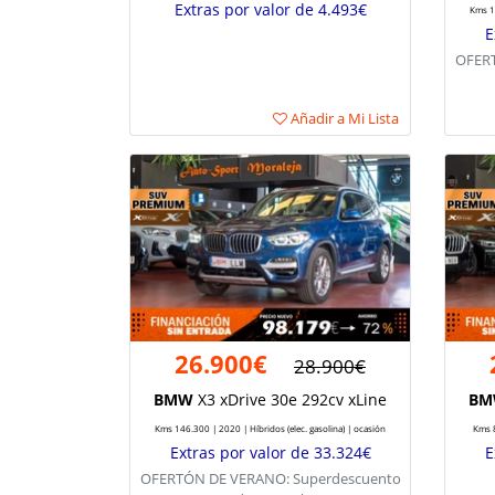
Extras por valor de 4.493€
Kms 12
E
OFERT
Añadir a Mi Lista
26.900€
28.900€
BMW
X3 xDrive 30e 292cv xLine
BM
Kms 146.300 | 2020 | Híbridos (elec. gasolina) | ocasión
Kms 8
Extras por valor de 33.324€
E
OFERTÓN DE VERANO: Superdescuento