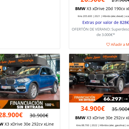
BMW
X3 xDrive 20d 190cv x
Kms 205.600 | 2021 | Híbrido (elec.diesel) | oc
Extras por valor de 828€
OFERTÓN DE VERANO: Superdes
de 3.000€*
Añadir a Mi
34.900€
35.900
28.900€
30.900€
BMW
X3 xDrive 30e 292cv x
W
X3 xDrive 30e 292cv xLine
Kms 88.700 | 2022 | Híbridos (elec. gasolina) | o