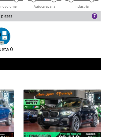
novolumen
Autocaravana
Industrial
 plazas
ueta 0