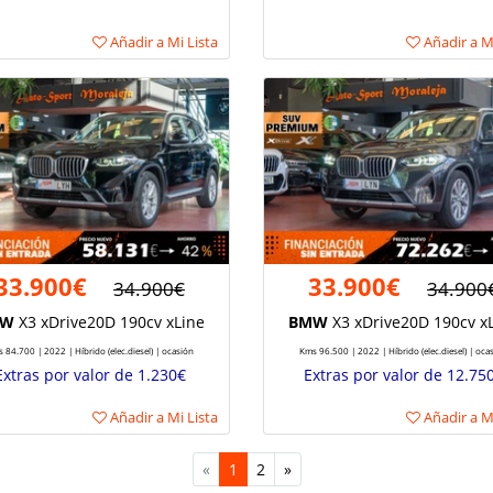
Añadir a Mi Lista
Añadir a Mi
33.900€
33.900€
34.900€
34.900
MW
X3 xDrive20D 190cv xLine
BMW
X3 xDrive20D 190cv x
 84.700 | 2022 | Híbrido (elec.diesel) | ocasión
Kms 96.500 | 2022 | Híbrido (elec.diesel) | oca
Extras por valor de 1.230€
Extras por valor de 12.75
Añadir a Mi Lista
Añadir a Mi
«
1
2
»