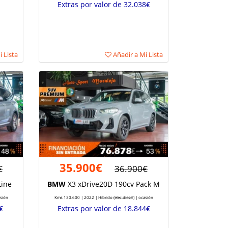
Extras por valor de 32.038€
 Lista
Añadir a Mi Lista
35.900€
€
36.900€
Line
BMW
X3 xDrive20D 190cv Pack M
asión
Kms 130.600 | 2022 | Híbrido (elec.diesel) | ocasión
€
Extras por valor de 18.844€