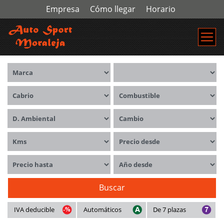
Empresa
Cómo llegar
Horario
Marca
Modelos
Carrocerías
Combustible
Distintivo ambiental
Cambio
Kms
Precio desde
Precio hasta
Año desde
Buscar
IVA deducible
Automáticos
De 7 plazas