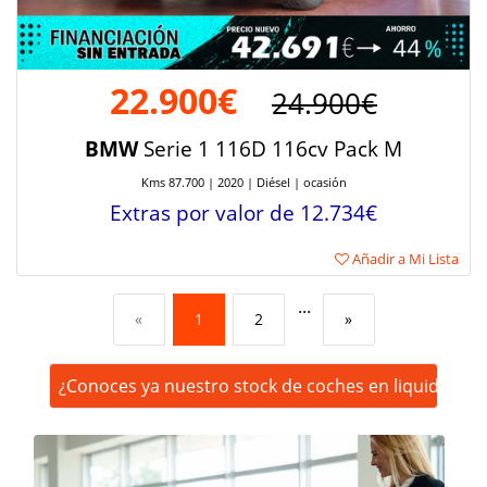
22.900€
24.900€
BMW
Serie 1 116D 116cv Pack M
Kms 87.700 | 2020 | Diésel | ocasión
Extras por valor de 12.734€
Añadir a Mi Lista
...
«
1
2
»
¿Conoces ya nuestro stock de coches en liquidación