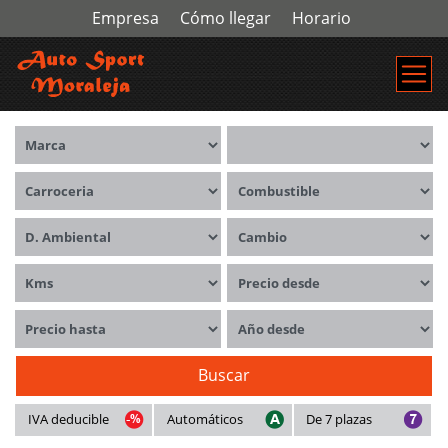
Empresa
Cómo llegar
Horario
Marca
Modelos
Carrocerías
Combustible
Distintivo ambiental
Cambio
Kms
Precio desde
Precio hasta
Año desde
Buscar
IVA deducible
Automáticos
De 7 plazas