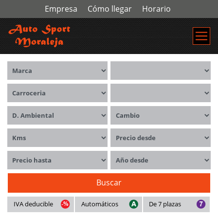
Empresa
Cómo llegar
Horario
Marca
Modelos
Carrocerías
Combustible
Distintivo ambiental
Cambio
Kms
Precio desde
Precio hasta
Año desde
Buscar
IVA deducible
Automáticos
De 7 plazas