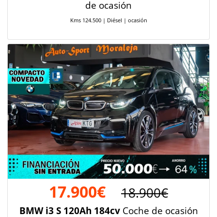
de ocasión
Kms 124.500 | Diésel | ocasión
17.900€
18.900€
BMW i3 S 120Ah 184cv
Coche de ocasión