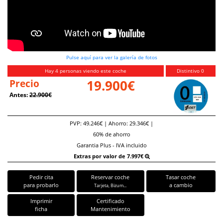
Pulse aquí para ver la galería de fotos
Hay 4 personas viendo este coche
Distintivo 0
Precio
19.900€
Antes:
22.900€
PVP: 49.246€ | Ahorro: 29.346€ |
60% de ahorro
Garantia Plus - IVA incluido
Extras por valor de 7.997€
Pedir cita
Reservar coche
Tasar coche
para probarlo
a cambio
Tarjeta, Bizum...
Imprimir
Certificado
ficha
Mantenimiento