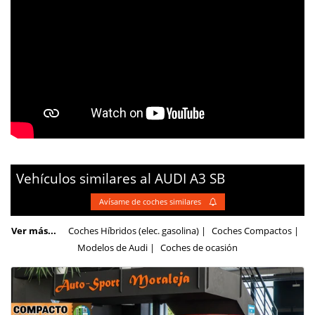
Vehículos similares al
AUDI
A3
SB
Avísame de coches similares
Ver más...
Coches Híbridos (elec. gasolina)
|
Coches Compactos
|
Modelos de Audi |
Coches de ocasión