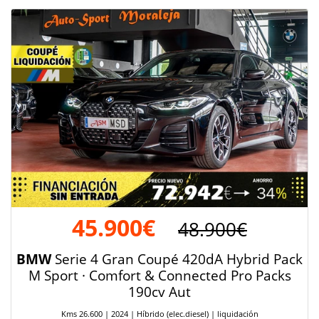
45.900€
48.900€
BMW
Serie 4 Gran Coupé 420dA Hybrid Pack
M Sport · Comfort & Connected Pro Packs
190cv Aut
Kms 26.600 | 2024 | Híbrido (elec.diesel) | liquidación