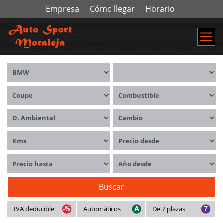
Empresa
Cómo llegar
Horario
Marca
Modelos
Carrocerías
Combustible
Distintivo ambiental
Cambio
Kms
Precio desde
Precio hasta
Año desde
Buscar
IVA deducible
Automáticos
De 7 plazas