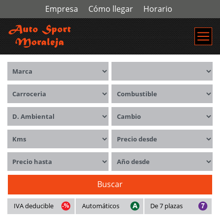
Empresa
Cómo llegar
Horario
Marca
Modelos
Carrocerías
Combustible
Distintivo ambiental
Cambio
Kms
Precio desde
Precio hasta
Año desde
Buscar
IVA deducible
Automáticos
De 7 plazas