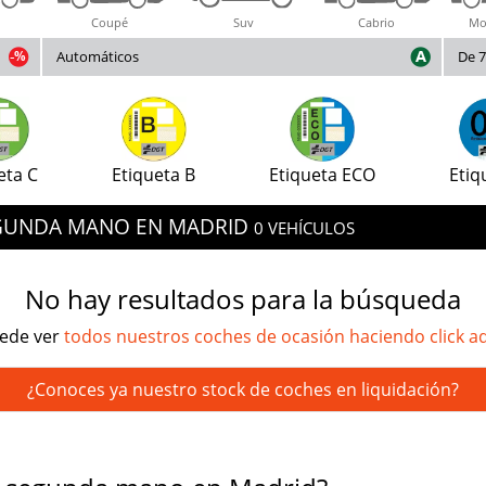
Coupé
Suv
Cabrio
Mo
Automáticos
De 7
eta C
Etiqueta B
Etiqueta ECO
Etiq
SEGUNDA MANO EN MADRID
0 VEHÍCULOS
No hay resultados para la búsqueda
ede ver
todos nuestros coches de ocasión haciendo click a
¿Conoces ya nuestro stock de coches en liquidación?