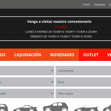
Inicio
Empresa
C
Venga a visitar nuestro concesionario
HORARIO:
LUNES A VIERNES DE 10:00H A 14:00H Y 16:30H A 20:00H
SÁBADOS DE 10:00H A 14:00H Y 16:00H A 20:00H
VOS
LIQUIDACIÓN
NOVEDADES
OUTLET
V
os
Carrocerías
o
Kms
esde
Año hasta