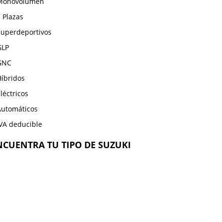
Monovolumen
 Plazas
Superdeportivos
GLP
GNC
Híbridos
léctricos
Automáticos
IVA deducible
NCUENTRA TU TIPO DE SUZUKI