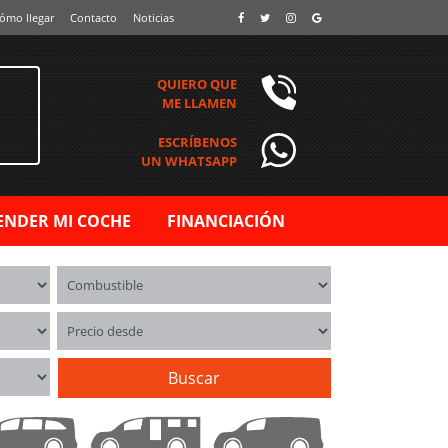
ómo llegar
Contacto
Noticias
QUIERO QUE
ME LLAMEN
ESCRÍBENOS
UN WHATSAPP
ENDER MI COCHE
FINANCIACIÓN
Combustible
Precio desde
Buscar