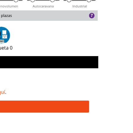
novolumen
Autocaravana
Industrial
 plazas
ueta 0
quí
.