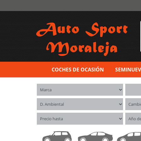
COCHES DE OCASIÓN
SEMINUE
Marca
Model
Distintivo ambiental
Cambi
Precio hasta
Año d