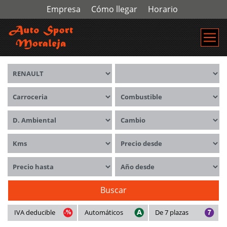
Empresa
Cómo llegar
Horario
Marca
Modelos
Carrocerías
Combustible
Distintivo ambiental
Cambio
Kms
Precio desde
Precio hasta
Año desde
Buscar
IVA deducible
Automáticos
De 7 plazas