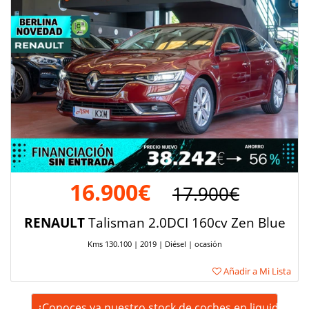
16.900€
17.900€
RENAULT
Talisman 2.0DCI 160cv Zen Blue
Kms 130.100 | 2019 | Diésel | ocasión
Añadir a Mi Lista
¿Conoces ya nuestro stock de coches en liquidación