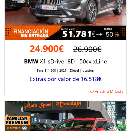
24.900€
26.900€
BMW
X1 sDrive18D 150cv xLine
Kms 111.500 | 2021 | Diésel | ocasión
Extras por valor de 16.518€
Añadir a Mi Lista