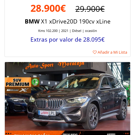
28.900€
29.900€
BMW
X1 xDrive20D 190cv xLine
Kms 102.200 | 2021 | Diésel | ocasión
Extras por valor de 28.095€
Añadir a Mi Lista