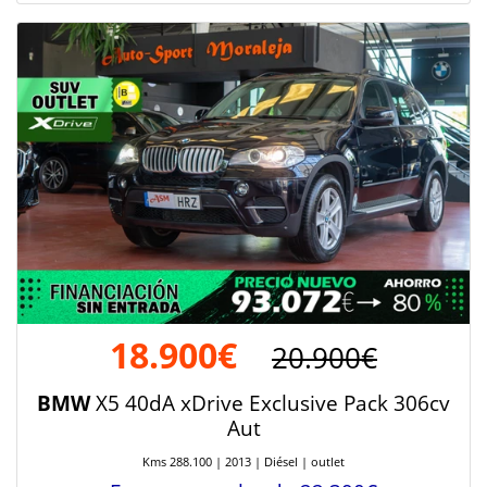
18.900€
20.900€
BMW
X5 40dA xDrive Exclusive Pack 306cv
Aut
Kms 288.100 | 2013 | Diésel | outlet