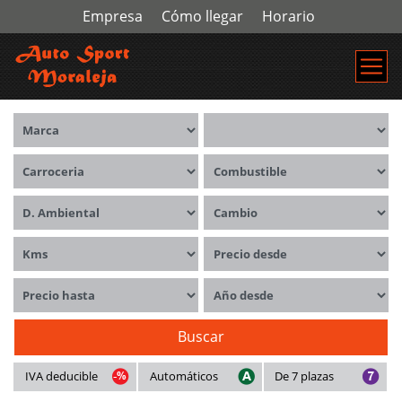
Empresa
Cómo llegar
Horario
Marca
Modelos
Carrocerías
Combustible
Distintivo ambiental
Cambio
Kms
Precio desde
Precio hasta
Año desde
Buscar
IVA deducible
Automáticos
De 7 plazas