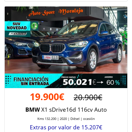
19.900€
20.900€
BMW
X1 sDrive16d 116cv Auto
Kms 132.200 | 2020 | Diésel | ocasión
Extras por valor de 15.207€