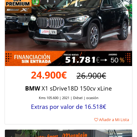
24.900€
26.900€
BMW
X1 sDrive18D 150cv xLine
Kms 105.600 | 2021 | Diésel | ocasión
Extras por valor de 16.518€
Añadir a Mi Lista