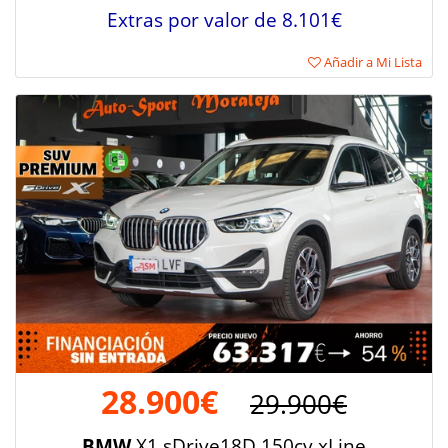
Extras por valor de 8.101€
Añadir a Mi Lista
28.900€
29.900€
BMW
X1 sDrive18D 150cv xLine