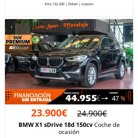
Kms 132.200 | Diésel | ocasión
23.900€
24.900€
BMW X1 sDrive 18d 150cv
Coche de
ocasión