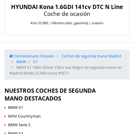
HYUNDAI Kona 1.6GDI 141cv DTC N Line
Coche de ocasión
Kms 52.900 | Híbridos (elec. gasolina) | ocasión
Concesionario Ocasión
Coches de segunda mano Madrid
BMW
X1
BMW X1 18dA sDrive 150cv Aut Negro de segunda mano en
Madrid desde 22.900 euros #5671
NUESTROS COCHES DE SEGUNDA
MANO DESTACADOS
BMW X1
MINI Countryman
BMW Serie 3
BMW X3