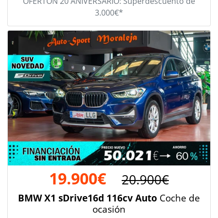
OFERTÓN 20 ANIVERSARIO: Superdescuento de
3.000€*
19.900€
20.900€
BMW X1 sDrive16d 116cv Auto
Coche de
ocasión