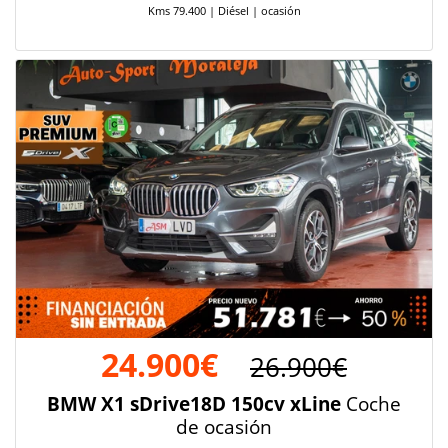
Kms 79.400 | Diésel | ocasión
24.900€
26.900€
BMW X1 sDrive18D 150cv xLine
Coche
de ocasión