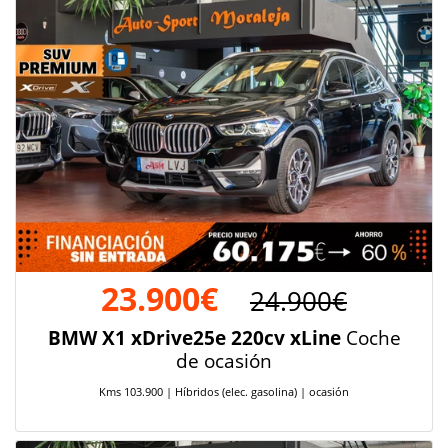
23.900€
24.900€
BMW X1 xDrive25e 220cv xLine
Coche
de ocasión
Kms 103.900 | Híbridos (elec. gasolina) | ocasión