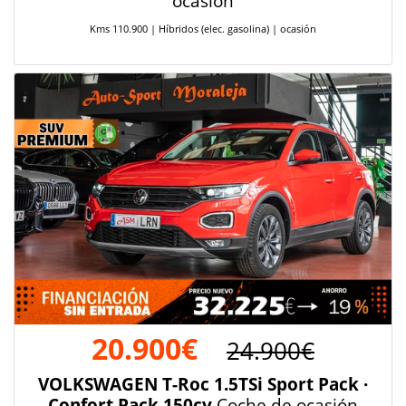
ocasión
Kms 110.900 | Híbridos (elec. gasolina) | ocasión
20.900€
24.900€
VOLKSWAGEN T-Roc 1.5TSi Sport Pack ·
Confort Pack 150cv
Coche de ocasión