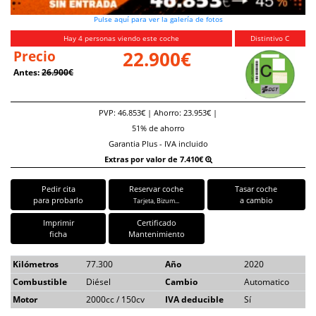
Pulse aquí para ver la galería de fotos
Hay 4 personas viendo este coche
Distintivo C
Precio
22.900€
Antes:
26.900€
PVP: 46.853€ | Ahorro: 23.953€ |
51% de ahorro
Garantia Plus - IVA incluido
Extras por valor de 7.410€
Pedir cita
Reservar coche
Tasar coche
para probarlo
a cambio
Tarjeta, Bizum...
Imprimir
Certificado
ficha
Mantenimiento
Kilómetros
77.300
Año
2020
Combustible
Diésel
Cambio
Automatico
Motor
2000cc / 150cv
IVA deducible
Sí