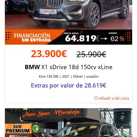
23.900€
25.900€
BMW
X1 sDrive 18d 150cv xLine
Kms 134.300 | 2021 | Diésel | ocasión
Extras por valor de 28.619€
Añadir a Mi Lista