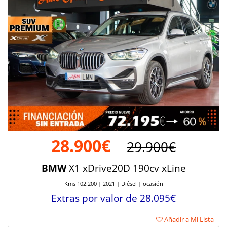
28.900€
29.900€
BMW
X1 xDrive20D 190cv xLine
Kms 102.200 | 2021 | Diésel | ocasión
Extras por valor de 28.095€
Añadir a Mi Lista