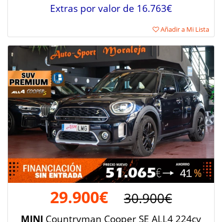
Extras por valor de 16.763€
Añadir a Mi Lista
29.900€
30.900€
MINI
Countryman Cooper SE ALL4 224cv