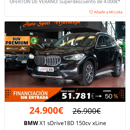
OFERTÓN DE VERANO: Superdescuento de 4.000€*
Añadir a Mi Lista
24.900€
26.900€
BMW
X1 sDrive18D 150cv xLine