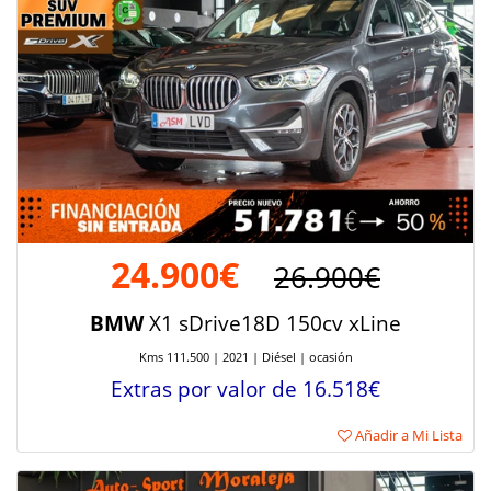
24.900€
26.900€
BMW
X1 sDrive18D 150cv xLine
Kms 111.500 | 2021 | Diésel | ocasión
Extras por valor de 16.518€
Añadir a Mi Lista