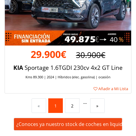
29.900€
30.900€
KIA
Sportage 1.6TGDI 230cv 4x2 GT Line
Kms 89.300 | 2024 | Híbridos (elec. gasolina) | ocasión
Añadir a Mi Lista
...
«
1
2
»
¿Conoces ya nuestro stock de coches en liquidación