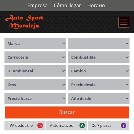
Empresa
Cómo llegar
Horario
Marca
Modelos
Carrocerías
Combustible
Distintivo ambiental
Cambio
Kms
Precio desde
Precio hasta
Año desde
Buscar
IVA deducible
Automáticos
De 7 plazas