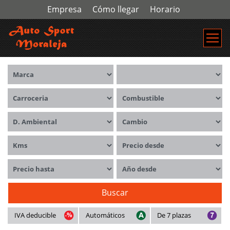
Empresa
Cómo llegar
Horario
Marca
Modelos
Carrocerías
Combustible
Distintivo ambiental
Cambio
Kms
Precio desde
Precio hasta
Año desde
Buscar
IVA deducible
Automáticos
De 7 plazas