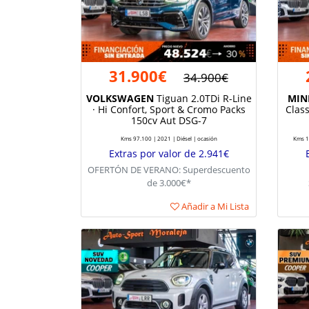
31.900€
34.900€
VOLKSWAGEN
Tiguan 2.0TDi R-Line
MIN
· Hi Confort, Sport & Cromo Packs
Class
150cv Aut DSG-7
Kms 97.100 | 2021 | Diésel | ocasión
Kms 10
Extras por valor de 2.941€
OFERTÓN DE VERANO: Superdescuento
de 3.000€*
Añadir a Mi Lista