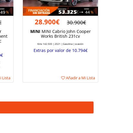
28.900€
€
30.900€
r
MINI
MINI Cabrio John Cooper
ment
Works British 231cv
c
Kms 142.500 | 2021 | Gasolina | ocasión
Extras por valor de 10.794€
0€
:
*
 Lista
Añadir a Mi Lista