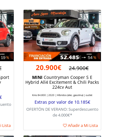
20.900€
€
24.900€
Sport
MINI
Countryman Cooper S E
v
Hybrid All4 Excitement & Chili Packs
224cv Aut
Kms 84.800 | 2020 | Híbridos (elec. gasolina) | outlet
€
Extras por valor de 10.185€
cuento
OFERTÓN DE VERANO: Superdescuento
de 4.000€*
 Lista
Añadir a Mi Lista