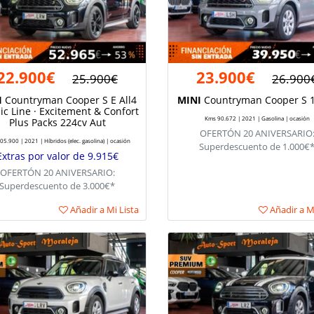
22.900€
23.900€
25.900€
26.900
I
Countryman Cooper S E All4
MINI
Countryman Cooper S 
ic Line · Excitement & Confort
Kms 90.672 | 2021 | Gasolina | ocasión
Plus Packs 224cv Aut
OFERTÓN 20 ANIVERSARIO
5.900 | 2021 | Híbridos (elec. gasolina) | ocasión
Superdescuento de 1.000€
Extras por valor de 9.915€
OFERTÓN 20 ANIVERSARIO:
Superdescuento de 3.000€*
Añadir a Mi Lista
Añadir a Mi