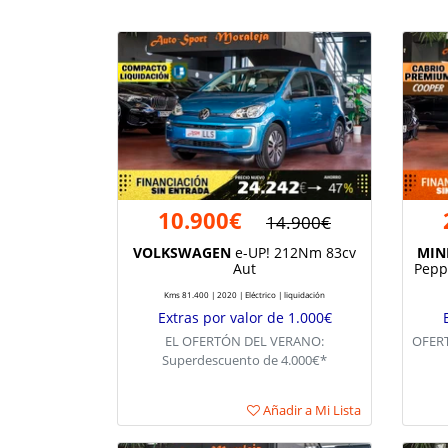
10.900€
14.900€
VOLKSWAGEN
e-UP! 212Nm 83cv
MIN
Aut
Pepp
Kms 81.400 | 2020 | Eléctrico | liquidación
Extras por valor de 1.000€
EL OFERTÓN DEL VERANO:
OFERT
Superdescuento de 4.000€*
Añadir a Mi Lista