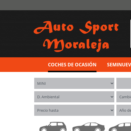
COCHES DE OCASIÓN
SEMINUE
Marca
Model
Distintivo ambiental
Cambi
Precio hasta
Año d