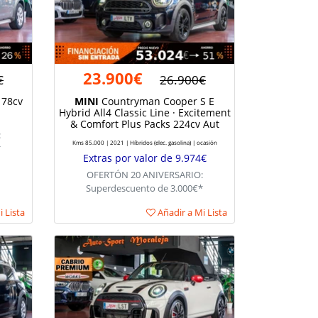
23.900€
€
26.900€
178cv
MINI
Countryman Cooper S E
Hybrid All4 Classic Line · Excitement
& Comfort Plus Packs 224cv Aut
:
Kms 85.000 | 2021 | Híbridos (elec. gasolina) | ocasión
*
Extras por valor de 9.974€
OFERTÓN 20 ANIVERSARIO:
Superdescuento de 3.000€*
 Lista
Añadir a Mi Lista