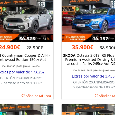
24.900€
35.900€
28.900€
38.900
I
Countryman Cooper D All4 ·
SKODA
Octavia 2.0TSi RS Plus 
rthwood Edition 150cv Aut
Premium Assisted Driving & 
acoustic Packs 245cv Aut D
Kms 100.500 | 2021 | Diésel | ocasión
Kms 38.600 | 2023 | Gasolina | seminuevo
xtras por valor de 17.625€
Extras por valor de 3.435
OFERTÓN 20 ANIVERSARIO:
OFERTÓN 20 ANIVERSARIO
Superdescuento de 1.000€*
Superdescuento de 1.000€
Añadir a Mi Lista
Añadir a Mi