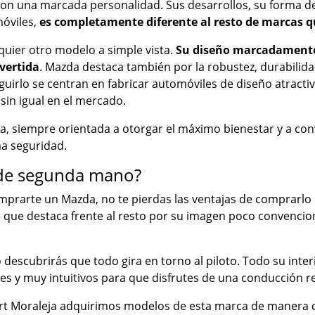
con una marcada personalidad. Sus desarrollos, su forma de
móviles,
es completamente diferente al resto de marcas 
lquier otro modelo a simple vista.
Su diseño marcadamente 
vertida
. Mazda destaca también por la robustez, durabilida
uirlo se centran en fabricar automóviles de diseño atracti
in igual en el mercado.
, siempre orientada a otorgar el máximo bienestar y a con
ma seguridad.
de segunda mano?
mprarte un Mazda, no te pierdas las ventajas de comprarl
que destaca frente al resto por su imagen poco convencional
descubrirás que todo gira en torno al piloto. Todo su inte
s y muy intuitivos para que disfrutes de una conducción re
rt Moraleja adquirimos modelos de esta marca de manera c