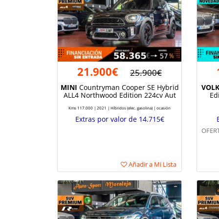
21.900€
25.900€
MINI
Countryman Cooper SE Hybrid
VOL
ALL4 Northwood Edition 224cv Aut
Ed
Kms 117.000 | 2021 | Híbridos (elec. gasolina) | ocasión
Extras por valor de 14.715€
OFERT
Añadir a Mi Lista