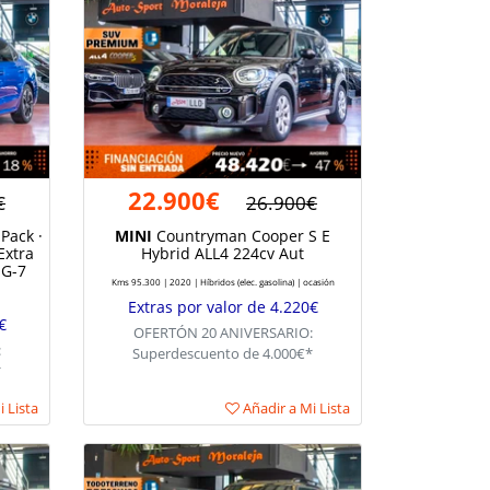
22.900€
€
26.900€
Pack ·
MINI
Countryman Cooper S E
Extra
Hybrid ALL4 224cv Aut
SG-7
Kms 95.300 | 2020 | Híbridos (elec. gasolina) | ocasión
Extras por valor de 4.220€
€
OFERTÓN 20 ANIVERSARIO:
:
Superdescuento de 4.000€*
*
 Lista
Añadir a Mi Lista