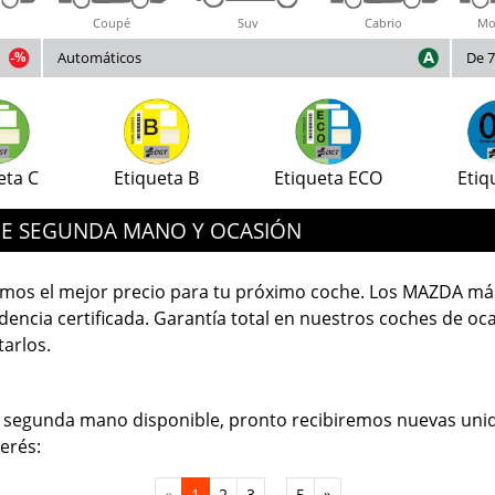
Coupé
Suv
Cabrio
Mo
Automáticos
De 7
eta C
Etiqueta B
Etiqueta ECO
Etiq
DE SEGUNDA MANO Y OCASIÓN
mos el mejor precio para tu próximo coche. Los MAZDA má
encia certificada. Garantía total en nuestros coches de oca
tarlos.
egunda mano disponible, pronto recibiremos nuevas unid
erés:
...
«
1
2
3
5
»