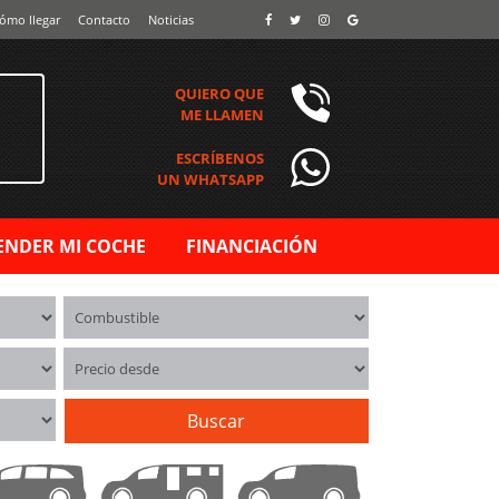
ómo llegar
Contacto
Noticias
QUIERO QUE
ME LLAMEN
ESCRÍBENOS
UN WHATSAPP
ENDER MI COCHE
FINANCIACIÓN
Combustible
Precio desde
Buscar