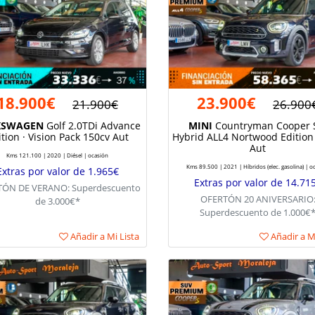
18.900€
23.900€
21.900€
26.900
KSWAGEN
Golf 2.0TDi Advance
MINI
Countryman Cooper 
ition · Vision Pack 150cv Aut
Hybrid ALL4 Nortwood Edition
Aut
Kms 121.100 | 2020 | Diésel | ocasión
Kms 89.500 | 2021 | Híbridos (elec. gasolina) | o
Extras por valor de 1.965€
Extras por valor de 14.71
ÓN DE VERANO: Superdescuento
OFERTÓN 20 ANIVERSARIO
de 3.000€*
Superdescuento de 1.000€
Añadir a Mi Lista
Añadir a Mi