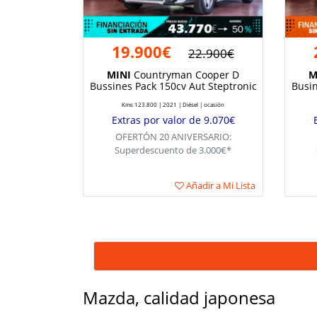
19.900€
22.900€
MINI
Countryman Cooper D
M
Bussines Pack 150cv Aut Steptronic
Busin
Kms 123.800 | 2021 | Diésel | ocasión
Extras por valor de 9.070€
OFERTÓN 20 ANIVERSARIO:
Superdescuento de 3.000€*
Añadir a Mi Lista
Mazda, calidad japonesa