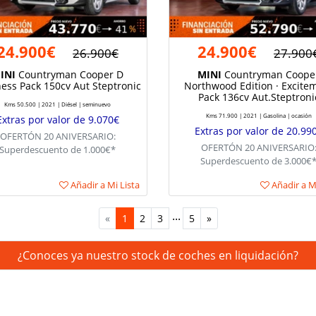
24.900€
24.900€
26.900€
27.900
INI
Countryman Cooper D
MINI
Countryman Coope
ess Pack 150cv Aut Steptronic
Northwood Edition · Excite
Pack 136cv Aut.Steptroni
Kms 50.500 | 2021 | Diésel | seminuevo
Kms 71.900 | 2021 | Gasolina | ocasión
Extras por valor de 9.070€
Extras por valor de 20.99
OFERTÓN 20 ANIVERSARIO:
OFERTÓN 20 ANIVERSARIO
Superdescuento de 1.000€*
Superdescuento de 3.000€
Añadir a Mi Lista
Añadir a Mi
...
«
1
2
3
5
»
¿Conoces ya nuestro stock de coches en liquidación?