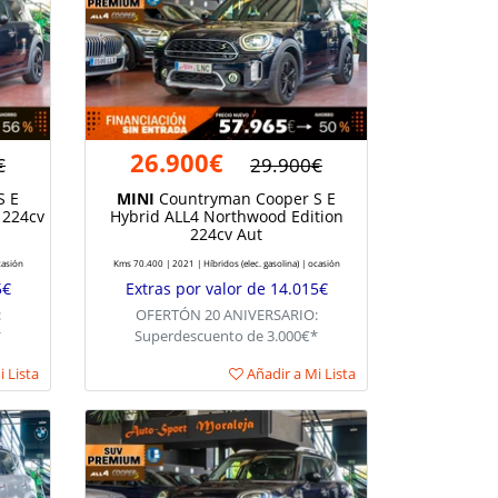
26.900€
€
29.900€
S E
MINI
Countryman Cooper S E
 224cv
Hybrid ALL4 Northwood Edition
224cv Aut
casión
Kms 70.400 | 2021 | Híbridos (elec. gasolina) | ocasión
5€
Extras por valor de 14.015€
:
OFERTÓN 20 ANIVERSARIO:
*
Superdescuento de 3.000€*
 Lista
Añadir a Mi Lista