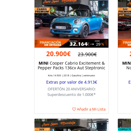
20.900€
23.900€
MINI
Cooper Cabrio Excitement &
MIN
Pepper Packs 136cv Aut Steptronic
No
Kms 14.900 | 2018 | Gasolina | seminuevo
Extras por valor de 4.913€
E
OFERTÓN 20 ANIVERSARIO:
Superdescuento de 1.000€*
Añadir a Mi Lista