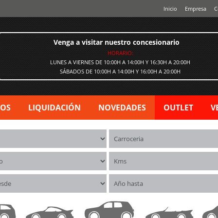
Inicio
Empresa
C
Venga a visitar nuestro concesionario
HORARIO:
LUNES A VIERNES DE 10:00H A 14:00H Y 16:30H A 20:00H
SÁBADOS DE 10:00H A 14:00H Y 16:00H A 20:00H
VOS
LIQUIDACIÓN
NOVEDADES
OUTLET
V
os
Carrocerías
o
Kms
esde
Año hasta