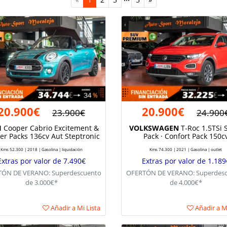
20.900€
20.900€
23.900€
24.900
I
Cooper Cabrio Excitement &
VOLKSWAGEN
T-Roc 1.5TSi 
er Packs 136cv Aut Steptronic
Pack · Confort Pack 150c
Kms 52.300 | 2018 | Gasolina | liquidación
Kms 74.300 | 2021 | Gasolina | outlet
Extras por valor de 7.490€
Extras por valor de 1.189
ÓN DE VERANO: Superdescuento
OFERTÓN DE VERANO: Superdes
de 3.000€*
de 4.000€*
Añadir a Mi Lista
Añadir a Mi