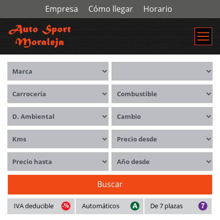
Empresa
Cómo llegar
Horario
Marca
Modelos
Carrocerías
Combustible
Distintivo ambiental
Cambio
Kms
Precio desde
Precio hasta
Año desde
Buscar
IVA deducible
Automáticos
De 7 plazas