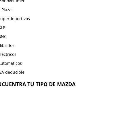
Monovolumen
 Plazas
Superdeportivos
GLP
GNC
Híbridos
léctricos
Automáticos
IVA deducible
NCUENTRA TU TIPO DE MAZDA