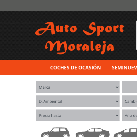
COCHES DE OCASIÓN
SEMINUE
Marca
Model
Distintivo ambiental
Cambi
Precio hasta
Año d