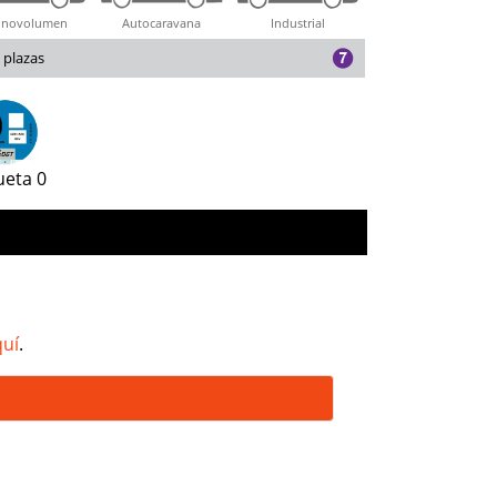
novolumen
Autocaravana
Industrial
 plazas
ueta 0
quí
.