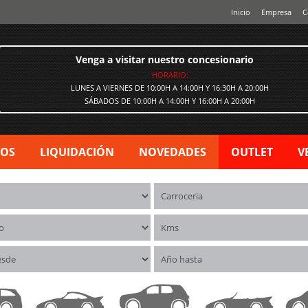
Inicio
Empresa
C
Venga a visitar nuestro concesionario
HORARIO:
LUNES A VIERNES DE 10:00H A 14:00H Y 16:30H A 20:00H
SÁBADOS DE 10:00H A 14:00H Y 16:00H A 20:00H
VOS
LIQUIDACIÓN
NOVEDADES
OUTLET
V
os
Carrocerías
o
Kms
esde
Año hasta