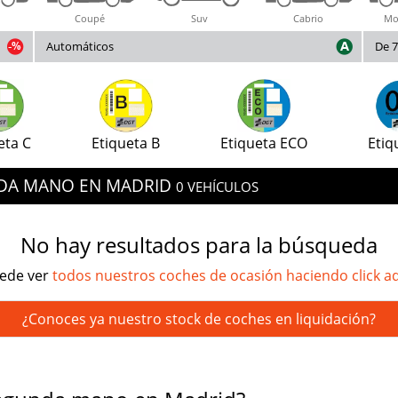
Coupé
Suv
Cabrio
Mo
Automáticos
De 7
eta C
Etiqueta B
Etiqueta ECO
Etiq
NDA MANO EN MADRID
0 VEHÍCULOS
No hay resultados para la búsqueda
ede ver
todos nuestros coches de ocasión haciendo click a
¿Conoces ya nuestro stock de coches en liquidación?