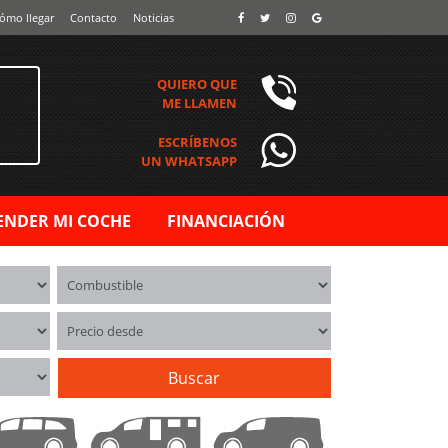
ómo llegar
Contacto
Noticias
QUIERO QUE
ME LLAMEN
ESCRÍBENOS
UN WHATSAPP
ENDER MI COCHE
FINANCIACIÓN
Combustible
Precio desde
Buscar