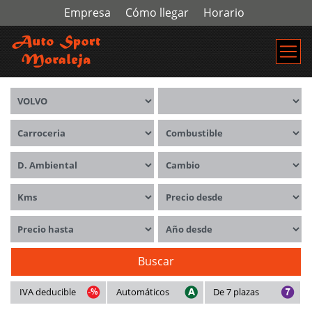
Empresa
Cómo llegar
Horario
Marca
Modelos
Carrocerías
Combustible
Distintivo ambiental
Cambio
Kms
Precio desde
Precio hasta
Año desde
Buscar
IVA deducible
Automáticos
De 7 plazas