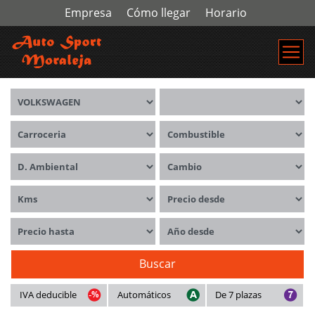
Empresa
Cómo llegar
Horario
Marca
Modelos
Carrocerías
Combustible
Distintivo ambiental
Cambio
Kms
Precio desde
Precio hasta
Año desde
Buscar
IVA deducible
Automáticos
De 7 plazas