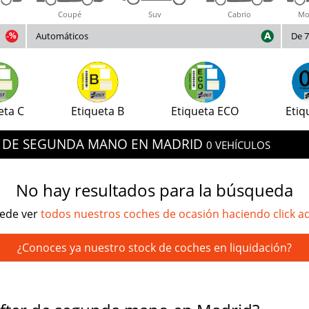
Coupé
Suv
Cabrio
Mo
Automáticos
De 7
eta C
Etiqueta B
Etiqueta ECO
Etiq
R DE SEGUNDA MANO EN MADRID
0 VEHÍCULOS
No hay resultados para la búsqueda
ede ver
todos nuestros coches de ocasión haciendo click a
¿Conoces ya nuestro stock de coches en liquidación?