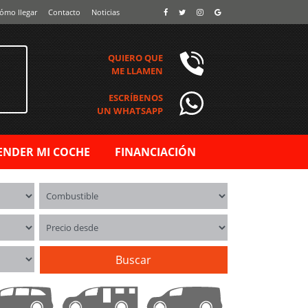
ómo llegar
Contacto
Noticias
QUIERO QUE
ME LLAMEN
ESCRÍBENOS
UN WHATSAPP
ENDER MI COCHE
FINANCIACIÓN
Combustible
Precio desde
Buscar