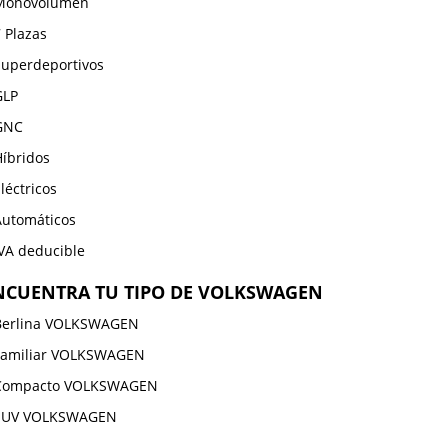
Monovolumen
 Plazas
Superdeportivos
GLP
GNC
Híbridos
léctricos
Automáticos
IVA deducible
NCUENTRA TU TIPO DE VOLKSWAGEN
Berlina VOLKSWAGEN
Familiar VOLKSWAGEN
Compacto VOLKSWAGEN
SUV VOLKSWAGEN