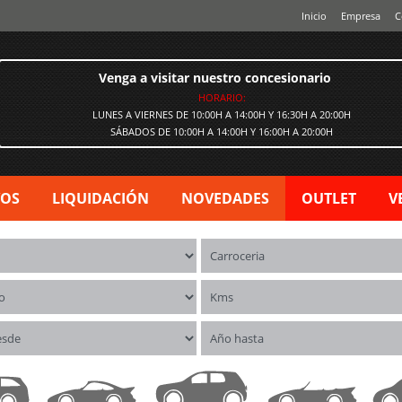
Inicio
Empresa
C
Venga a visitar nuestro concesionario
HORARIO:
LUNES A VIERNES DE 10:00H A 14:00H Y 16:30H A 20:00H
SÁBADOS DE 10:00H A 14:00H Y 16:00H A 20:00H
VOS
LIQUIDACIÓN
NOVEDADES
OUTLET
V
os
Carrocerías
o
Kms
esde
Año hasta