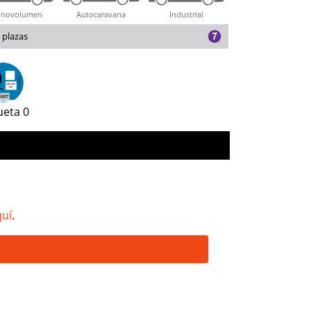
novolumen
Autocaravana
Industrial
 plazas
ueta 0
quí
.