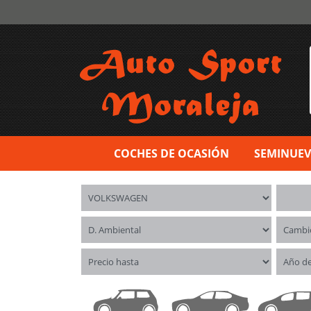
COCHES DE OCASIÓN
SEMINUE
Marca
Model
Distintivo ambiental
Cambi
Precio hasta
Año d