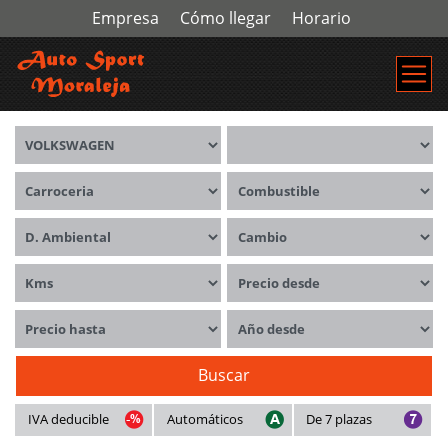
Empresa
Cómo llegar
Horario
Marca
Modelos
Carrocerías
Combustible
Distintivo ambiental
Cambio
Kms
Precio desde
Precio hasta
Año desde
Buscar
IVA deducible
Automáticos
De 7 plazas