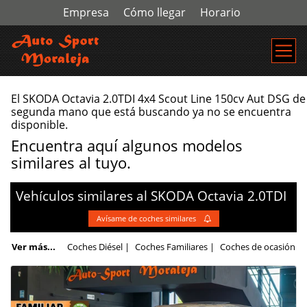
Empresa
Cómo llegar
Horario
El SKODA Octavia 2.0TDI 4x4 Scout Line 150cv Aut DSG de
segunda mano que está buscando ya no se encuentra
disponible.
Encuentra aquí algunos modelos
similares al tuyo.
Vehículos similares al
SKODA
Octavia
2.0TDI
Avísame de coches similares
Ver más...
Coches Diésel
|
Coches Familiares
|
Coches de ocasión