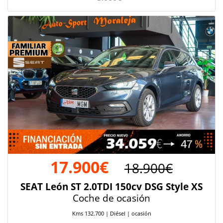
17.900€
18.900€
SEAT León ST 2.0TDI 150cv DSG Style XS
Coche de ocasión
Kms 132.700 | Diésel | ocasión