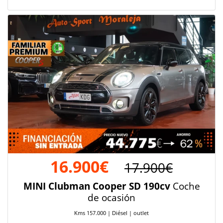
16.900€
17.900€
MINI Clubman Cooper SD 190cv
Coche
de ocasión
Kms 157.000 | Diésel | outlet