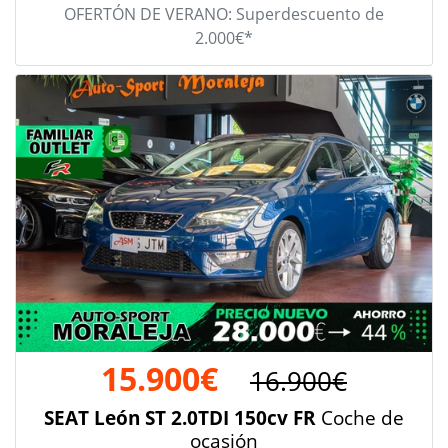
OFERTÓN DE VERANO: Superdescuento de
2.000€*
15.900€
16.900€
SEAT León ST 2.0TDI 150cv FR
Coche de
ocasión