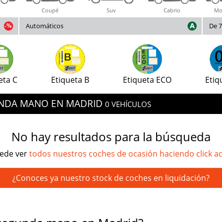
Coupé
Suv
Cabrio
Mo
Automáticos
De 7
eta C
Etiqueta B
Etiqueta ECO
Etiq
UNDA MANO EN MADRID
0 VEHÍCULOS
No hay resultados para la búsqueda
ede ver
todos nuestros coches de ocasión haciendo click a
¿Conoces ya nuestro stock de coches en liquidación?