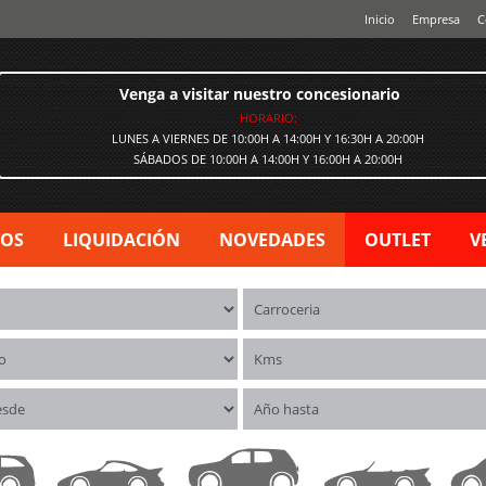
Inicio
Empresa
C
Venga a visitar nuestro concesionario
HORARIO:
LUNES A VIERNES DE 10:00H A 14:00H Y 16:30H A 20:00H
SÁBADOS DE 10:00H A 14:00H Y 16:00H A 20:00H
VOS
LIQUIDACIÓN
NOVEDADES
OUTLET
V
os
Carrocerías
o
Kms
esde
Año hasta