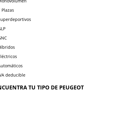
Monovolumen
 Plazas
Superdeportivos
GLP
GNC
Híbridos
léctricos
Automáticos
IVA deducible
NCUENTRA TU TIPO DE PEUGEOT