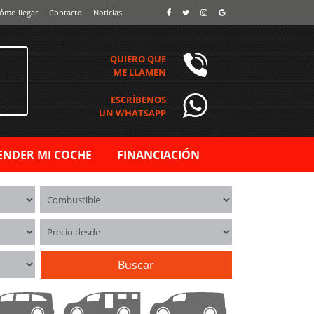
ómo llegar
Contacto
Noticias
QUIERO QUE
ME LLAMEN
ESCRÍBENOS
UN WHATSAPP
ENDER MI COCHE
FINANCIACIÓN
Combustible
Precio desde
Buscar