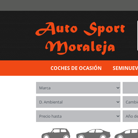
COCHES DE OCASIÓN
SEMINUE
Marca
Model
Distintivo ambiental
Cambi
Precio hasta
Año d