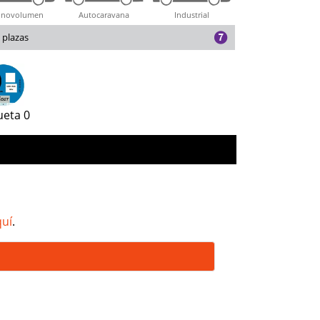
novolumen
Autocaravana
Industrial
 plazas
ueta 0
quí
.