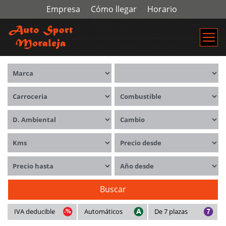
Empresa
Cómo llegar
Horario
Marca
Modelos
Carrocerías
Combustible
Distintivo ambiental
Cambio
Kms
Precio desde
Precio hasta
Año desde
Buscar
IVA deducible
Automáticos
De 7 plazas