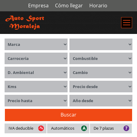
Empresa
Cómo llegar
Horario
Marca
Modelos
Carrocerías
Combustible
Distintivo ambiental
Cambio
Kms
Precio desde
Precio hasta
Año desde
Buscar
IVA deducible
Automáticos
De 7 plazas