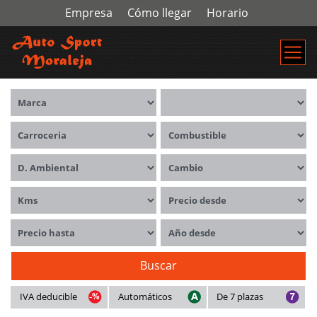
Empresa
Cómo llegar
Horario
Marca
Modelos
Carrocerías
Combustible
Distintivo ambiental
Cambio
Kms
Precio desde
Precio hasta
Año desde
Buscar
IVA deducible
Automáticos
De 7 plazas