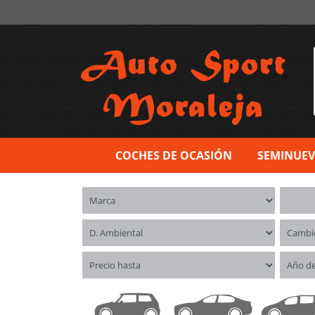
COCHES DE OCASIÓN
SEMINUE
Marca
Model
Distintivo ambiental
Cambi
Precio hasta
Año d