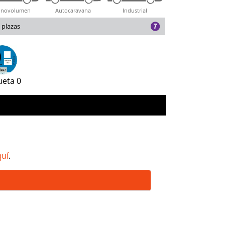
novolumen
Autocaravana
Industrial
 plazas
ueta 0
quí
.