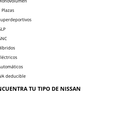
Monovolumen
 Plazas
Superdeportivos
GLP
GNC
Híbridos
léctricos
Automáticos
IVA deducible
NCUENTRA TU TIPO DE NISSAN