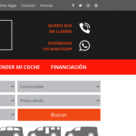
ómo llegar
Contacto
Noticias
QUIERO QUE
ME LLAMEN
ESCRÍBENOS
UN WHATSAPP
ENDER MI COCHE
FINANCIACIÓN
Combustible
Precio desde
Buscar