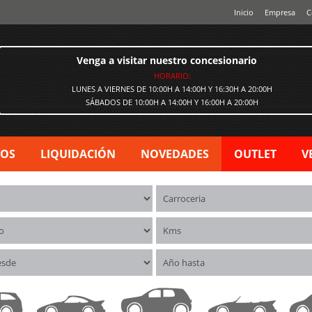
Inicio
Empresa
C
Venga a visitar nuestro concesionario
HORARIO:
LUNES A VIERNES DE 10:00H A 14:00H Y 16:30H A 20:00H
SÁBADOS DE 10:00H A 14:00H Y 16:00H A 20:00H
VOS
LIQUIDACIÓN
NOVEDADES
OUTLET
V
os
Carrocerías
o
Kms
esde
Año hasta