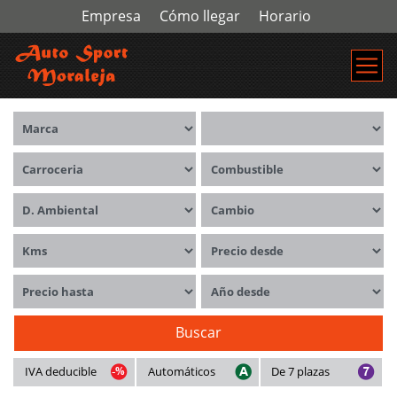
Empresa
Cómo llegar
Horario
Marca
Modelos
Carrocerías
Combustible
Distintivo ambiental
Cambio
Kms
Precio desde
Precio hasta
Año desde
Buscar
IVA deducible
Automáticos
De 7 plazas