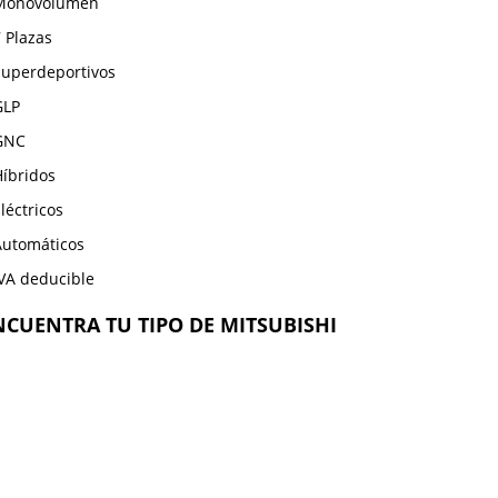
Monovolumen
 Plazas
Superdeportivos
GLP
GNC
Híbridos
léctricos
Automáticos
IVA deducible
NCUENTRA TU TIPO DE MITSUBISHI