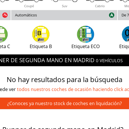
Coupé
Suv
Cabrio
Mo
Automáticos
De 7
eta C
Etiqueta B
Etiqueta ECO
Etiq
UNNER DE SEGUNDA MANO EN MADRID
0 VEHÍCULOS
No hay resultados para la búsqueda
ede ver
todos nuestros coches de ocasión haciendo click a
¿Conoces ya nuestro stock de coches en liquidación?