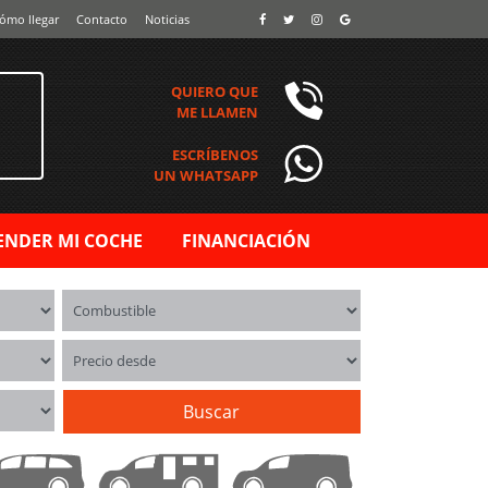
ómo llegar
Contacto
Noticias
QUIERO QUE
ME LLAMEN
ESCRÍBENOS
UN WHATSAPP
ENDER MI COCHE
FINANCIACIÓN
Combustible
Precio desde
Buscar