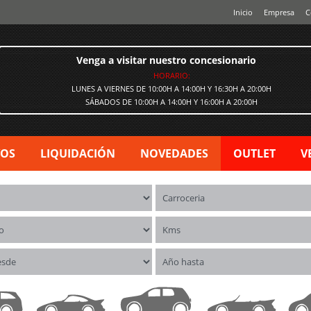
Inicio
Empresa
C
Venga a visitar nuestro concesionario
HORARIO:
LUNES A VIERNES DE 10:00H A 14:00H Y 16:30H A 20:00H
SÁBADOS DE 10:00H A 14:00H Y 16:00H A 20:00H
VOS
LIQUIDACIÓN
NOVEDADES
OUTLET
V
os
Carrocerías
o
Kms
esde
Año hasta