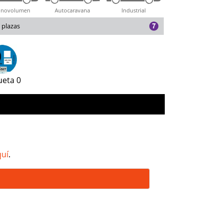
novolumen
Autocaravana
Industrial
 plazas
ueta 0
quí
.