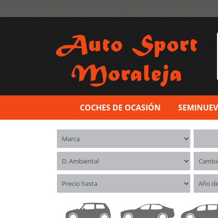
COCHES DE OCASIÓN
SEMINUE
Marca
Model
Distintivo ambiental
Cambi
Precio hasta
Año d