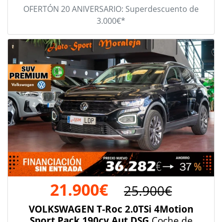
OFERTÓN 20 ANIVERSARIO: Superdescuento de
3.000€*
21.900€
25.900€
VOLKSWAGEN T-Roc 2.0TSi 4Motion
Sport Pack 190cv Aut DSG
Coche de