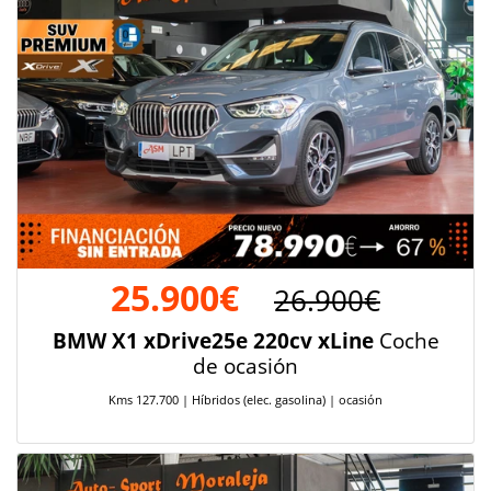
25.900€
26.900€
BMW X1 xDrive25e 220cv xLine
Coche
de ocasión
Kms 127.700 | Híbridos (elec. gasolina) | ocasión