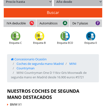
Buscar
IVA deducible
Automáticos
De 7 plazas
Etiqueta C
Etiqueta B
Etiqueta ECO
Etiqueta 0
Concesionario Ocasión
Coches de segunda mano Madrid
MINI
Countryman
MINI Countryman One D 116cv Gris Moonwalk de
segunda mano en Madrid desde 16.900 euros #5721
NUESTROS COCHES DE SEGUNDA
MANO DESTACADOS
BMW X1