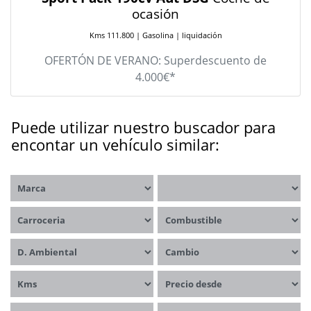
ocasión
Kms 111.800 | Gasolina | liquidación
OFERTÓN DE VERANO: Superdescuento de
4.000€*
Puede utilizar nuestro buscador para
encontar un vehículo similar:
Marca
Modelos
Carrocerías
Combustible
Distintivo ambiental
Cambio
Kms
Precio desde
Precio hasta
Año desde