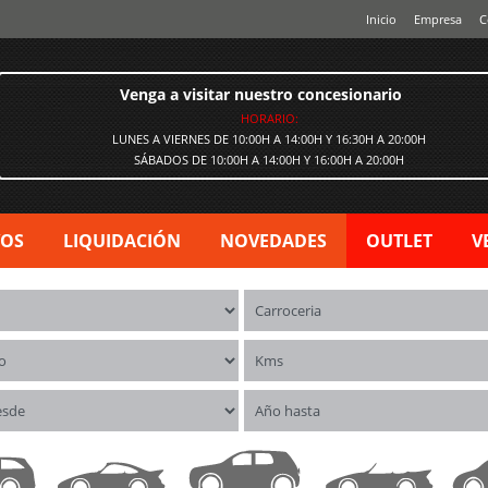
Inicio
Empresa
C
Venga a visitar nuestro concesionario
HORARIO:
LUNES A VIERNES DE 10:00H A 14:00H Y 16:30H A 20:00H
SÁBADOS DE 10:00H A 14:00H Y 16:00H A 20:00H
VOS
LIQUIDACIÓN
NOVEDADES
OUTLET
V
os
Carrocerías
o
Kms
esde
Año hasta