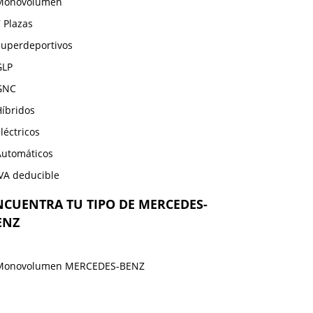
Monovolumen
 Plazas
Superdeportivos
GLP
GNC
Híbridos
léctricos
Automáticos
IVA deducible
NCUENTRA TU TIPO DE MERCEDES-
ENZ
Monovolumen MERCEDES-BENZ