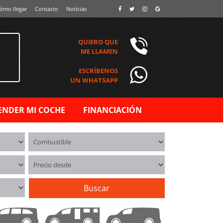
ómo llegar
Contacto
Noticias
QUIERO QUE
ME LLAMEN
ESCRÍBENOS
UN WHATSAPP
ENDER MI COCHE
FINANCIACIÓN
Combustible
Precio desde
Buscar