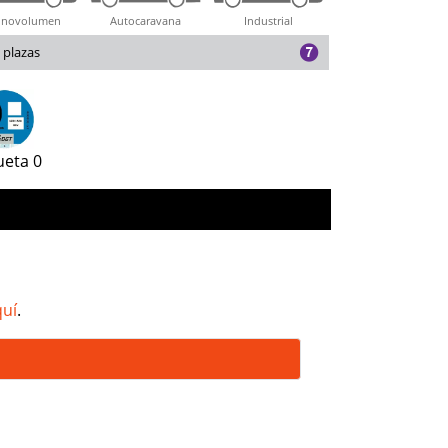
novolumen
Autocaravana
Industrial
 plazas
ueta 0
quí
.