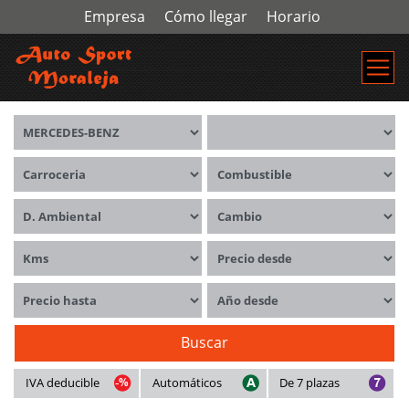
Empresa
Cómo llegar
Horario
Marca
Modelos
Carrocerías
Combustible
Distintivo ambiental
Cambio
Kms
Precio desde
Precio hasta
Año desde
Buscar
IVA deducible
Automáticos
De 7 plazas