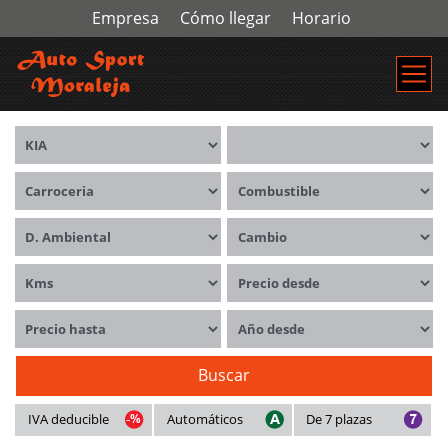
Empresa
Cómo llegar
Horario
Marca
Modelos
Carrocerías
Combustible
Distintivo ambiental
Cambio
Kms
Precio desde
Precio hasta
Año desde
Buscar
IVA deducible
Automáticos
De 7 plazas