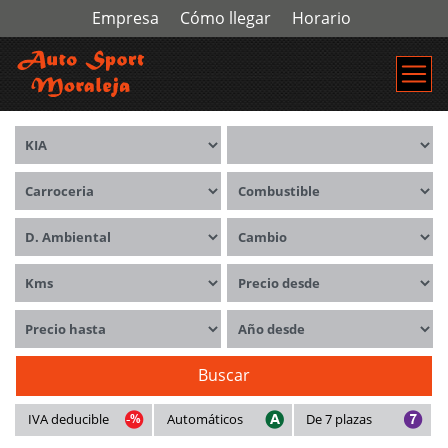
Empresa
Cómo llegar
Horario
Marca
Modelos
Carrocerías
Combustible
Distintivo ambiental
Cambio
Kms
Precio desde
Precio hasta
Año desde
Buscar
IVA deducible
Automáticos
De 7 plazas