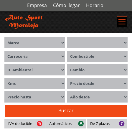
Empresa
Cómo llegar
Horario
Marca
Modelos
Carrocerías
Combustible
Distintivo ambiental
Cambio
Kms
Precio desde
Precio hasta
Año desde
Buscar
IVA deducible
Automáticos
De 7 plazas