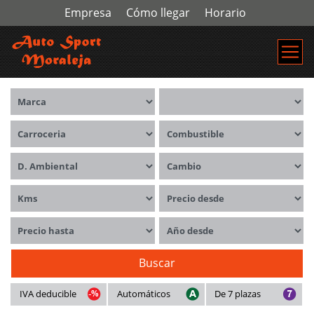
Empresa
Cómo llegar
Horario
Marca
Modelos
Carrocerías
Combustible
Distintivo ambiental
Cambio
Kms
Precio desde
Precio hasta
Año desde
Buscar
IVA deducible
Automáticos
De 7 plazas