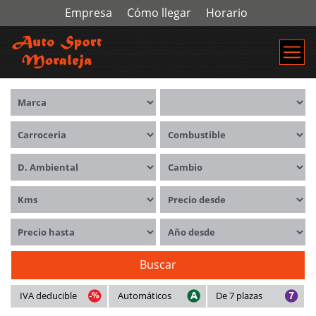
Empresa
Cómo llegar
Horario
Marca
Modelos
Carrocerías
Combustible
Distintivo ambiental
Cambio
Kms
Precio desde
Precio hasta
Año desde
Buscar
IVA deducible
Automáticos
De 7 plazas