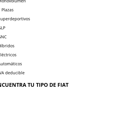
Monovolumen
 Plazas
Superdeportivos
GLP
GNC
Híbridos
léctricos
Automáticos
IVA deducible
NCUENTRA TU TIPO DE FIAT