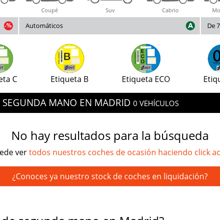
Coupé
Suv
Cabrio
Mo
Automáticos
De 7
eta C
Etiqueta B
Etiqueta ECO
Etiq
DE SEGUNDA MANO EN MADRID
0 VEHÍCULOS
No hay resultados para la búsqueda
ede ver
todos nuestros coches de ocasión haciendo click a
¿Conoces ya nuestro stock de coches en liquidación?