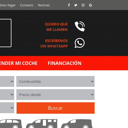
ómo llegar
Contacto
Noticias
QUIERO QUE
ME LLAMEN
ESCRÍBENOS
UN WHATSAPP
ENDER MI COCHE
FINANCIACIÓN
Combustible
Precio desde
Buscar