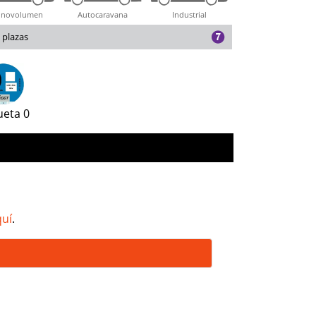
novolumen
Autocaravana
Industrial
 plazas
ueta 0
quí
.