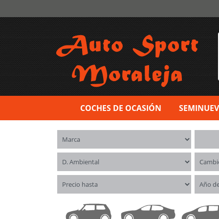
COCHES DE OCASIÓN
SEMINUE
Marca
Model
Distintivo ambiental
Cambi
Precio hasta
Año d