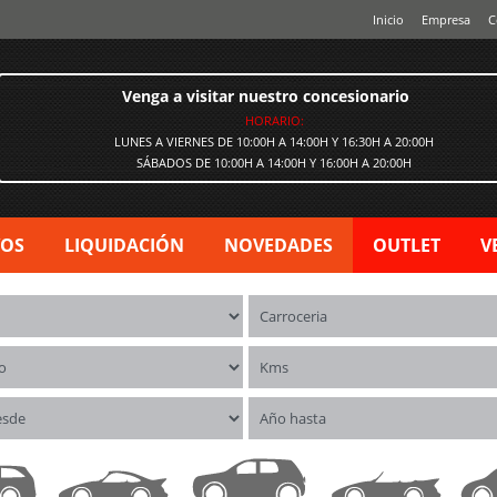
Inicio
Empresa
C
Venga a visitar nuestro concesionario
HORARIO:
LUNES A VIERNES DE 10:00H A 14:00H Y 16:30H A 20:00H
SÁBADOS DE 10:00H A 14:00H Y 16:00H A 20:00H
VOS
LIQUIDACIÓN
NOVEDADES
OUTLET
V
os
Carrocerías
o
Kms
esde
Año hasta