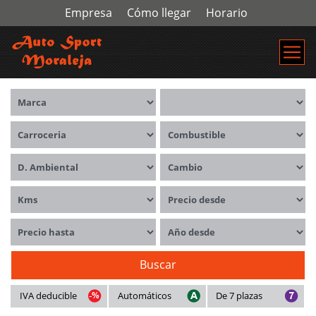
Empresa
Cómo llegar
Horario
Marca
Modelos
Carrocerías
Combustible
Distintivo ambiental
Cambio
Kms
Precio desde
Precio hasta
Año desde
Buscar
IVA deducible
Automáticos
De 7 plazas