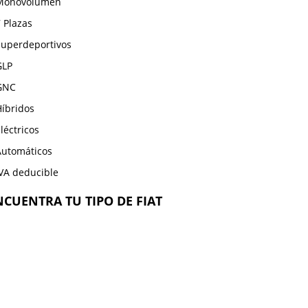
Monovolumen
 Plazas
Superdeportivos
GLP
GNC
Híbridos
léctricos
Automáticos
IVA deducible
NCUENTRA TU TIPO DE FIAT