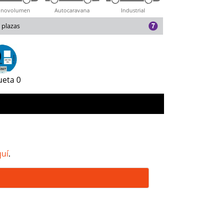
novolumen
Autocaravana
Industrial
 plazas
ueta 0
quí
.