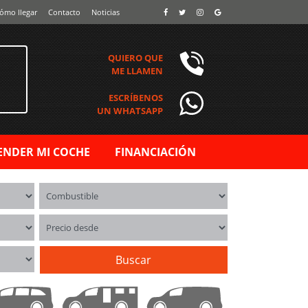
ómo llegar
Contacto
Noticias
QUIERO QUE
ME LLAMEN
ESCRÍBENOS
UN WHATSAPP
ENDER MI COCHE
FINANCIACIÓN
Combustible
Precio desde
Buscar