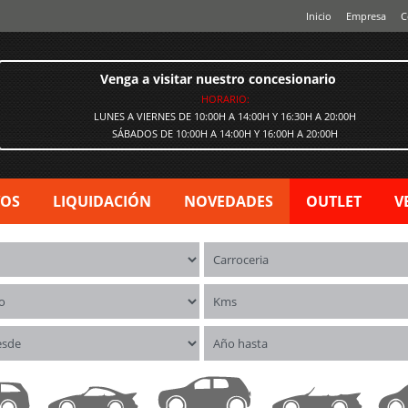
Inicio
Empresa
C
Venga a visitar nuestro concesionario
HORARIO:
LUNES A VIERNES DE 10:00H A 14:00H Y 16:30H A 20:00H
SÁBADOS DE 10:00H A 14:00H Y 16:00H A 20:00H
VOS
LIQUIDACIÓN
NOVEDADES
OUTLET
V
os
Carrocerías
o
Kms
esde
Año hasta