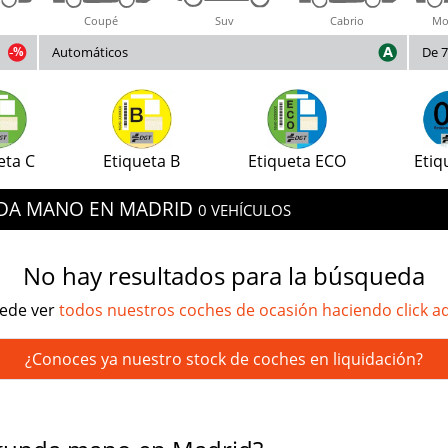
Coupé
Suv
Cabrio
Mo
Automáticos
De 7
eta C
Etiqueta B
Etiqueta ECO
Etiq
NDA MANO EN MADRID
0 VEHÍCULOS
No hay resultados para la búsqueda
ede ver
todos nuestros coches de ocasión haciendo click a
¿Conoces ya nuestro stock de coches en liquidación?