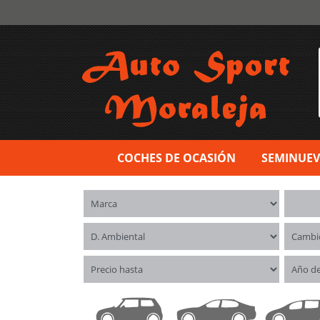
COCHES DE OCASIÓN
SEMINUE
Marca
Model
Distintivo ambiental
Cambi
Precio hasta
Año d