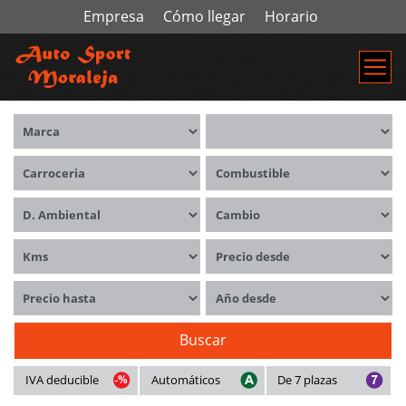
Empresa
Cómo llegar
Horario
Marca
Modelos
Carrocerías
Combustible
Distintivo ambiental
Cambio
Kms
Precio desde
Precio hasta
Año desde
Buscar
IVA deducible
Automáticos
De 7 plazas