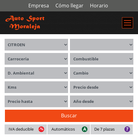
Empresa
Cómo llegar
Horario
Marca
Modelos
Carrocerías
Combustible
Distintivo ambiental
Cambio
Kms
Precio desde
Precio hasta
Año desde
Buscar
IVA deducible
Automáticos
De 7 plazas