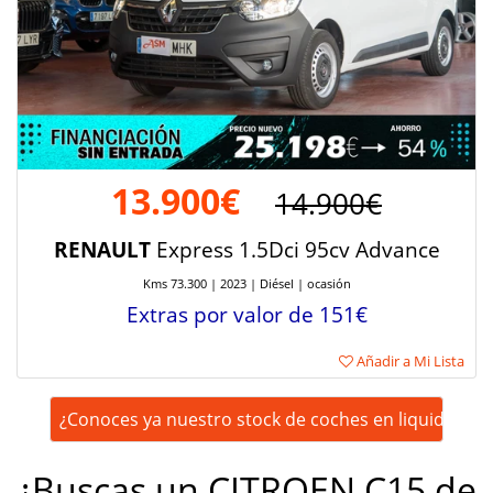
13.900€
14.900€
RENAULT
Express 1.5Dci 95cv Advance
Kms 73.300 | 2023 | Diésel | ocasión
Extras por valor de 151€
Añadir a Mi Lista
¿Conoces ya nuestro stock de coches en liquidación
¿Buscas un CITROEN C15 de