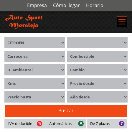
Empresa
Cómo llegar
Horario
Marca
Modelos
Carrocerías
Combustible
Distintivo ambiental
Cambio
Kms
Precio desde
Precio hasta
Año desde
Buscar
IVA deducible
Automáticos
De 7 plazas