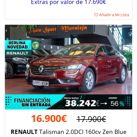
Extras por valor de 17.690€
Añadir a Mi Lista
16.900€
17.900€
RENAULT
Talisman 2.0DCI 160cv Zen Blue