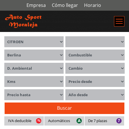
Empresa
Cómo llegar
Horario
Marca
Modelos
Carrocerías
Combustible
Distintivo ambiental
Cambio
Kms
Precio desde
Precio hasta
Año desde
Buscar
IVA deducible
Automáticos
De 7 plazas