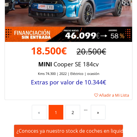
18.500€
20.500€
MINI
Cooper SE 184cv
Kms 74.300 | 2022 | Eléctrico | ocasión
Extras por valor de 10.344€
Añadir a Mi Lista
...
«
1
2
»
¿Conoces ya nuestro stock de coches en liquidación