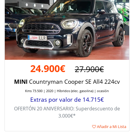
24.900€
27.900€
MINI
Countryman Cooper SE All4 224cv
Kms 73.500 | 2020 | Híbridos (elec. gasolina) | ocasión
Extras por valor de 14.715€
OFERTÓN 20 ANIVERSARIO: Superdescuento de
3.000€*
Añadir a Mi Lista