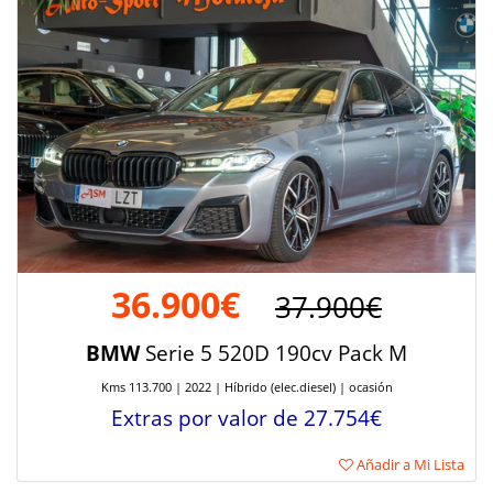
36.900€
37.900€
BMW
Serie 5 520D 190cv Pack M
Kms 113.700 | 2022 | Híbrido (elec.diesel) | ocasión
Extras por valor de 27.754€
Añadir a Mi Lista