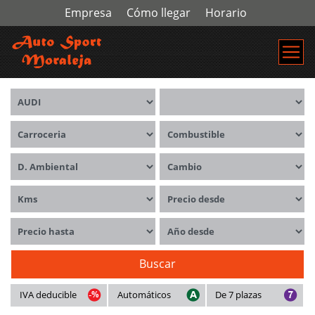
Empresa
Cómo llegar
Horario
Marca
Modelos
Carrocerías
Combustible
Distintivo ambiental
Cambio
Kms
Precio desde
Precio hasta
Año desde
Buscar
IVA deducible
Automáticos
De 7 plazas