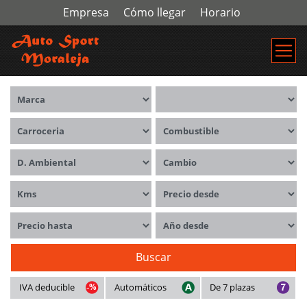
Empresa
Cómo llegar
Horario
Marca
Modelos
Carrocerías
Combustible
Distintivo ambiental
Cambio
Kms
Precio desde
Precio hasta
Año desde
Buscar
IVA deducible
Automáticos
De 7 plazas