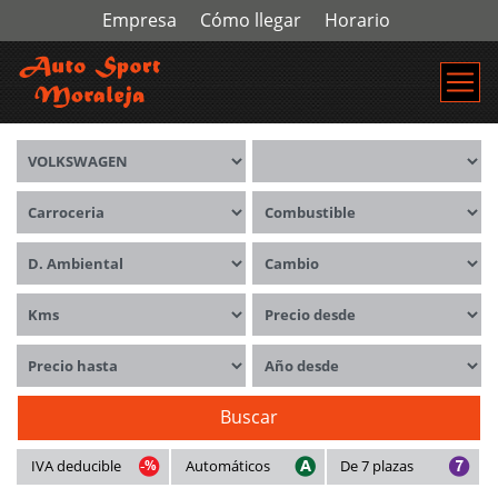
Empresa
Cómo llegar
Horario
Marca
Modelos
Carrocerías
Combustible
Distintivo ambiental
Cambio
Kms
Precio desde
Precio hasta
Año desde
Buscar
IVA deducible
Automáticos
De 7 plazas