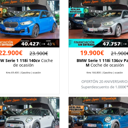
22.900€
19.900€
23.900€
21.900
W Serie 1 118i 140cv
Coche
BMW Serie 1 118i 136cv P
de ocasión
M
Coche de ocasión
Kms 69.400 | Gasolina | ocasión
Kms 166.800 | Gasolina | ocasión
OFERTÓN 20 ANIVERSARIO
Superdescuento de 1.000€