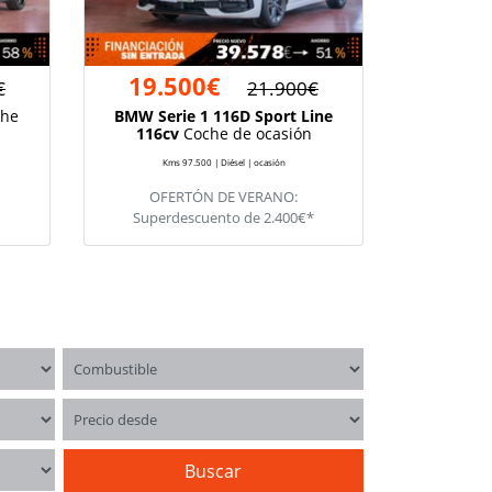
19.500€
€
21.900€
he
BMW Serie 1 116D Sport Line
116cv
Coche de ocasión
Kms 97.500 | Diésel | ocasión
OFERTÓN DE VERANO:
Superdescuento de 2.400€*
Combustible
Precio desde
Buscar