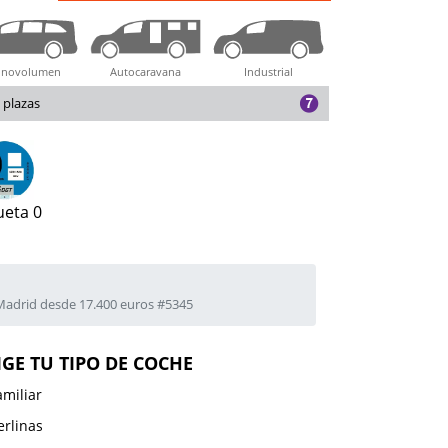
novolumen
Autocaravana
Industrial
 plazas
ueta 0
Madrid desde 17.400 euros #5345
IGE TU TIPO DE COCHE
amiliar
erlinas