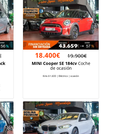
18.400€
€
19.900€
ack
MINI Cooper SE 184cv
Coche
de ocasión
Kms 61.600 | Eléctrico | ocasión
:
*