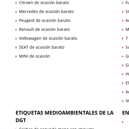
Citroen de ocasión barato
F
Mercedes de ocasión barato
S
Peugeot de ocasión barato
A
Renault de ocasión barato
M
Volkswagen de ocasión barato
7
SEAT de ocasión barato
S
MINI de ocasión
G
G
H
E
A
I
ETIQUETAS MEDIOAMBIENTALES DE LA
EN
DGT