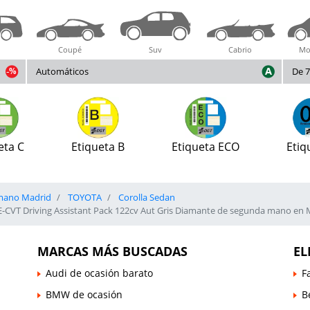
Coupé
Suv
Cabrio
Mo
Automáticos
De 7
eta C
Etiqueta B
Etiqueta ECO
Etiq
mano Madrid
TOYOTA
Corolla Sedan
E-CVT Driving Assistant Pack 122cv Aut Gris Diamante de segunda mano en 
MARCAS MÁS BUSCADAS
EL
Audi de ocasión barato
F
BMW de ocasión
B