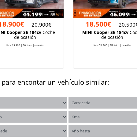
18.900€
18.500€
20.900€
20.500
NI Cooper SE 184cv
Coche
MINI Cooper SE 184cv
Coc
de ocasión
de ocasión
Kms 65.900 | Eléctrico | ocasión
Kms 74.300 | Eléctrico | ocasión
 para encontar un vehículo similar:
os
Carrocerías
o
Kms
esde
Año hasta