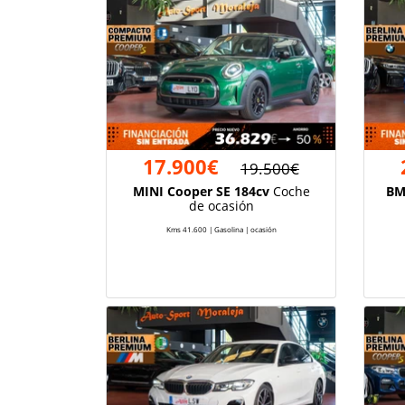
17.900€
19.500€
MINI Cooper SE 184cv
Coche
BM
de ocasión
Kms 41.600 | Gasolina | ocasión