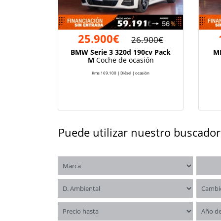
25.900€
26.900€
BMW Serie 3 320d 190cv Pack
MI
M
Coche de ocasión
Kms 169.100 | Diésel | ocasión
Puede utilizar nuestro buscador
Marca
Model
Distintivo ambiental
Cambi
Precio hasta
Año d