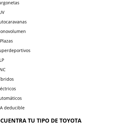
urgonetas
UV
utocaravanas
onovolumen
 Plazas
uperdeportivos
LP
NC
íbridos
léctricos
utomáticos
VA deducible
CUENTRA TU TIPO DE TOYOTA