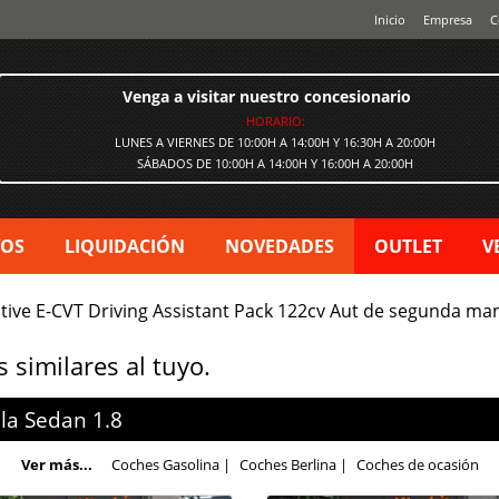
Inicio
Empresa
C
Venga a visitar nuestro concesionario
HORARIO:
LUNES A VIERNES DE 10:00H A 14:00H Y 16:30H A 20:00H
SÁBADOS DE 10:00H A 14:00H Y 16:00H A 20:00H
VOS
LIQUIDACIÓN
NOVEDADES
OUTLET
V
ctive E-CVT Driving Assistant Pack 122cv Aut de segunda m
similares al tuyo.
lla Sedan
1.8
Ver más...
Coches Gasolina
|
Coches Berlina
|
Coches de ocasión