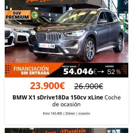
23.900€
26.900€
BMW X1 sDrive18Da 150cv xLine
Coche
de ocasión
Kms 143.400 | Diésel | ocasión