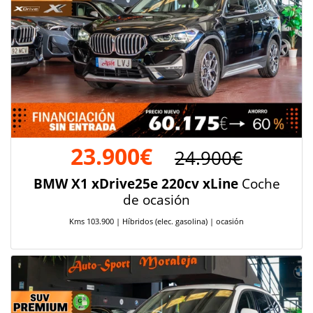
23.900€
24.900€
BMW X1 xDrive25e 220cv xLine
Coche
de ocasión
Kms 103.900 | Híbridos (elec. gasolina) | ocasión