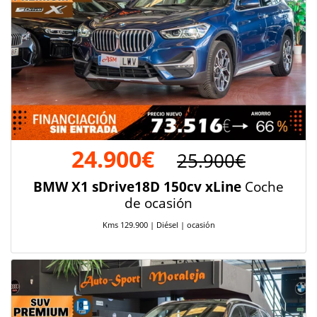
24.900€
25.900€
BMW X1 sDrive18D 150cv xLine
Coche
de ocasión
Kms 129.900 | Diésel | ocasión