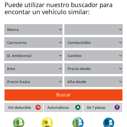
Puede utilizar nuestro buscador para
encontar un vehículo similar:
Marca
Modelos
Carrocerías
Combustible
Distintivo ambiental
Cambio
Kms
Precio desde
Precio hasta
Año desde
Buscar
IVA deducible
Automáticos
De 7 plazas