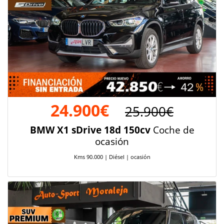
24.900€
25.900€
BMW X1 sDrive 18d 150cv
Coche de
ocasión
Kms 90.000 | Diésel | ocasión